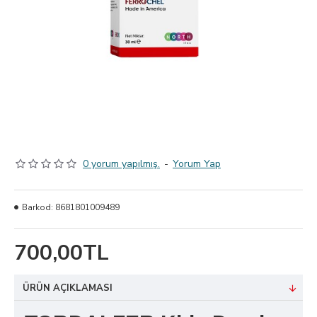
0 yorum yapılmış.
-
Yorum Yap
Barkod:
8681801009489
700,00TL
ÜRÜN AÇIKLAMASI