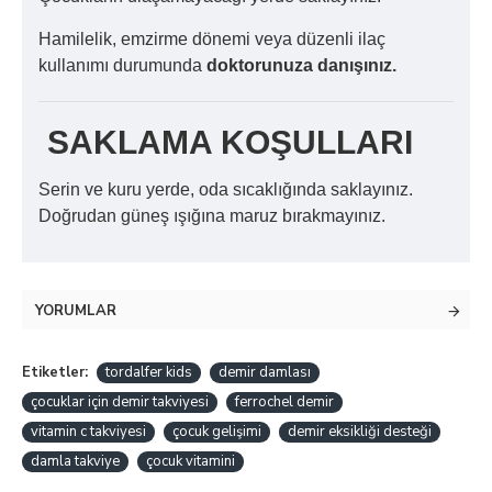
Hamilelik, emzirme dönemi veya düzenli ilaç
kullanımı durumunda
doktorunuza danışınız.
SAKLAMA KOŞULLARI
Serin ve kuru yerde, oda sıcaklığında saklayınız.
Doğrudan güneş ışığına maruz bırakmayınız.
YORUMLAR
Etiketler:
tordalfer kids
demir damlası
çocuklar için demir takviyesi
ferrochel demir
vitamin c takviyesi
çocuk gelişimi
demir eksikliği desteği
damla takviye
çocuk vitamini