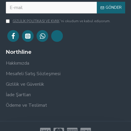
GÖNDER
GİZLİLİK POLİTİKASI VE KVKK
'ni okudum ve kabul ediyorum.
Northline
Hakkımızda
Mesafeli Satış Sözleşmesi
Gizlilik ve Güvenlik
İade Şartları
Ödeme ve Teslimat