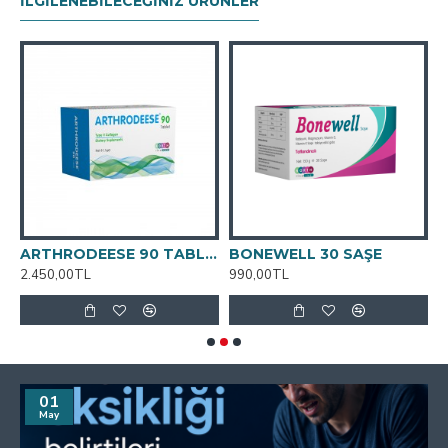
İLGILENEBILECEĞINIZ ÜRÜNLER
EESE 60 TABLET
ARTHRODEESE 90 TABLET
BONEWELL 30 SAŞE
C
2.450,00TL
990,00TL
1
01
May