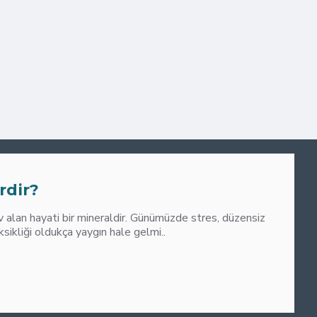
0
M
rdir?
alan hayati bir mineraldir. Günümüzde stres, düzensiz
liği oldukça yaygın hale gelmi..