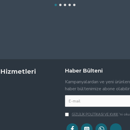
 Hizmetleri
Haber Bülteni
Kampanyalardan ve yeni ürünler
haber bültenimize abone olabilir
GİZLİLİK POLİTİKASI VE KVKK
'ni ok