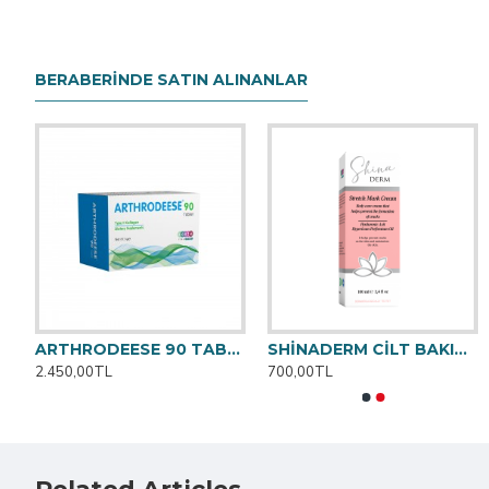
BERABERINDE SATIN ALINANLAR
T
ARTHRODEESE 90 TABLET
SHİNADERM CİLT BAKIM VE ÇATLAK KREMİ 100ml
2.450,00TL
700,00TL