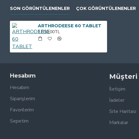
SON GÖRÜNTÜLENENLER
ÇOK GÖRÜNTÜLENENLER
ARTHRODEESE 60 TABLET
1.830,00TL
Hesabım
Müşteri
Hesabım
İletişim
Siparişlerim
İadeler
Favorilerim
Site Haritası
Sepetim
Markalar