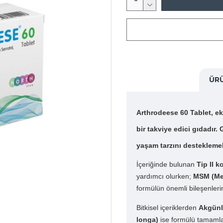
ÜR
Arthrodeese 60 Tablet
, e
bir takviye edici gıdadır
yaşam tarzını desteklemek i
İçeriğinde bulunan
Tip II k
yardımcı olurken;
MSM (Met
formülün önemli bileşenlerin
Bitkisel içeriklerden
Akgünlü
longa)
ise formülü tamamlay