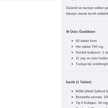
Düzenli ve tavsiye edilen şe
takviye olarak tercih edilebili
⚙️ Ürün Özellikleri
60 tablet form
Her tablet 750 mg
Günlük kullanım: 1 ta
11 yaş ve üzeri kulla
Türkiye’de üretilmişti
İçerik (1 Tablet)
MSM (Metil Sülfonil 
Boswellia serrata: 1
Tip II Kollajen: 40 mg