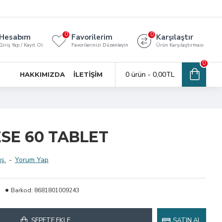
0
0
Hesabım
Favorilerim
Karşılaştır
Giriş Yap / Kayıt Ol
Favorilerinizi Düzenleyin
Ürün Karşılaştırması
0
0 ürün - 0,00TL
HAKKIMIZDA
İLETIŞIM
SE 60 TABLET
ş.
-
Yorum Yap
Barkod:
8681801009243
SEPETE EKLE
SATIN AL