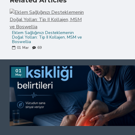
Related Articles
Eklem Sağlığınızı Desteklemenin
Doğal Yolları: Tip II Kollajen, MSM ve
Boswellia
01
Mar
69
01
May