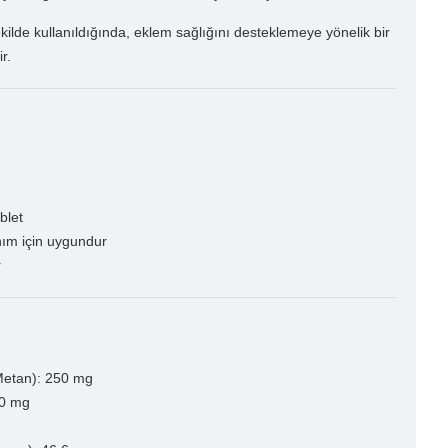
kilde kullanıldığında, eklem sağlığını desteklemeye yönelik bir
r.
blet
nım için uygundur
r
Metan): 250 mg
00 mg