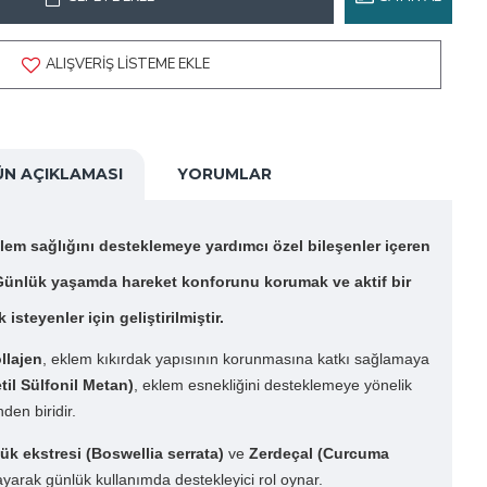
ALIŞVERIŞ LISTEME EKLE
ÜN AÇIKLAMASI
YORUMLAR
klem sağlığını desteklemeye yardımcı özel bileşenler içeren
. Günlük yaşamda hareket konforunu korumak ve aktif bir
steyenler için geliştirilmiştir.
ollajen
, eklem kıkırdak yapısının korunmasına katkı sağlamaya
il Sülfonil Metan)
, eklem esnekliğini desteklemeye yönelik
den biridir.
k ekstresi (Boswellia serrata)
ve
Zerdeçal (Curcuma
arak günlük kullanımda destekleyici rol oynar.