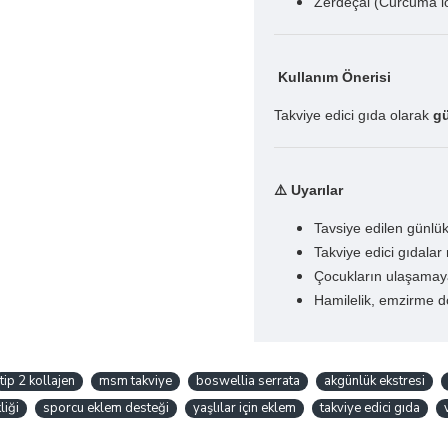
Zerdeçal (Curcuma l
Kullanım Önerisi
Takviye edici gıda olarak
gü
⚠️ Uyarılar
Tavsiye edilen günlü
Takviye edici gıdala
Çocukların ulaşamaya
Hamilelik, emzirme d
tip 2 kollajen
msm takviye
boswellia serrata
akgünlük ekstresi
liği
sporcu eklem desteği
yaşlılar için eklem
takviye edici gıda