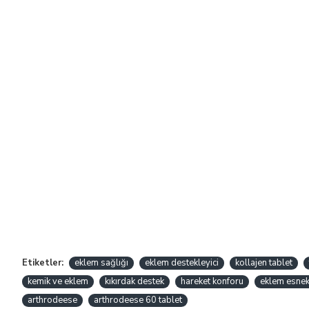
Etiketler:
eklem sağlığı
eklem destekleyici
kollajen tablet
kemik ve eklem
kıkırdak destek
hareket konforu
eklem esnek
arthrodeese
arthrodeese 60 tablet