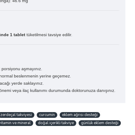
onga): 46.6 mg
nde 1 tablet
tüketilmesi tavsiye edilir.
k porsiyonu aşmayınız.
r normal beslenmenin yerine geçemez.
cağı yerde saklayınız.
önemi veya ilaç kullanımı durumunda doktorunuza danışınız.
zerdeçal takviyesi
curcumin
eklem ağrısı desteği
vitamin ve mineral
doğal içerikli takviye
günlük eklem desteği