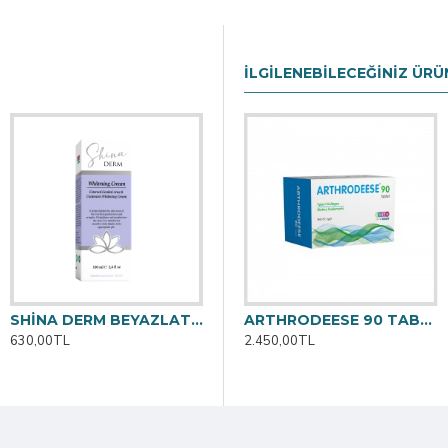
İLGILENEBILECEĞINIZ ÜRÜ
SHİNA DERM BEYAZLATICI KREM 100ML
ARTHRODEESE 30 TABLET
ARTHRODEESE 90 TABLET
630,00TL
1.225,00TL
2.450,00TL