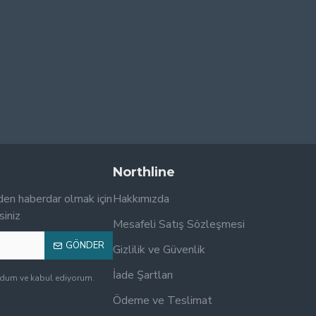
Northline
den haberdar olmak için
Hakkımızda
siniz
Mesafeli Satış Sözleşmesi
GÖNDER
Gizlilik ve Güvenlik
İade Şartları
udum ve kabul ediyorum.
Ödeme ve Teslimat