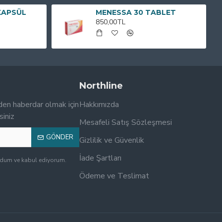
KAPSÜL
MENESSA 30 TABLET
850,00TL
Northline
den haberdar olmak için
Hakkımızda
siniz
Mesafeli Satış Sözleşmesi
GÖNDER
Gizlilik ve Güvenlik
İade Şartları
udum ve kabul ediyorum.
Ödeme ve Teslimat