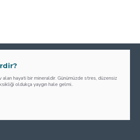
0
M
rdir?
alan hayati bir mineraldir. Günümüzde stres, düzensiz
liği oldukça yaygın hale gelmi..