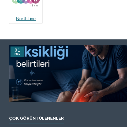
NorthLine
01
May
ÇOK GÖRÜNTÜLENENLER