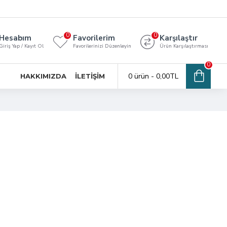
0
0
Hesabım
Favorilerim
Karşılaştır
Giriş Yap / Kayıt Ol
Favorilerinizi Düzenleyin
Ürün Karşılaştırması
0
0 ürün - 0,00TL
HAKKIMIZDA
İLETIŞIM