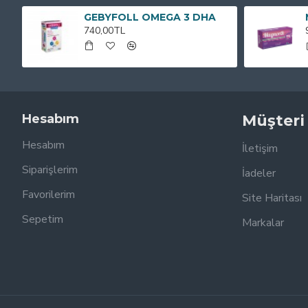
GEBYFOLL OMEGA 3 DHA
740,00TL
Hesabım
Müşteri
Hesabım
İletişim
Siparişlerim
İadeler
Favorilerim
Site Haritası
Sepetim
Markalar