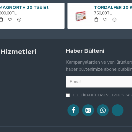
MAGNORTH 30 Tablet
TORDALFER 30 
900,00TL
750,00TL
 Hizmetleri
Haber Bülteni
Kampanyalardan ve yeni ürünler
haber bültenimize abone olabilir
GİZLİLİK POLİTİKASI VE KVKK
'ni ok