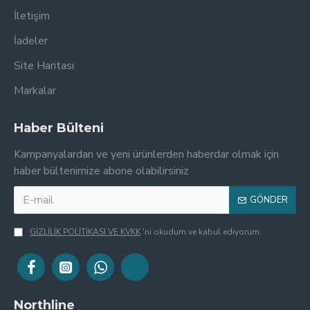
İletişim
İadeler
Site Haritası
Markalar
Haber Bülteni
Kampanyalardan ve yeni ürünlerden haberdar olmak için
haber bültenimize abone olabilirsiniz
GÖNDER
GİZLİLİK POLİTİKASI VE KVKK
'ni okudum ve kabul ediyorum.
Northline