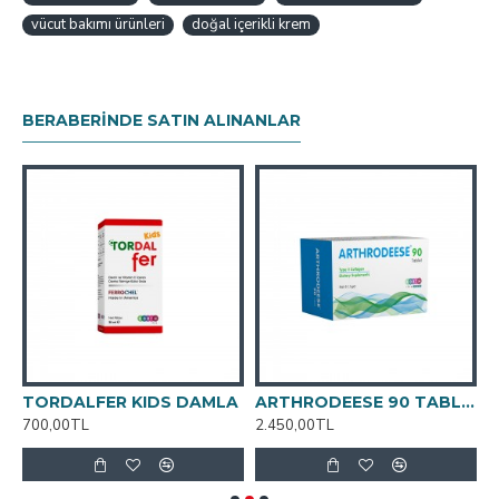
vücut bakımı ürünleri
doğal içerikli krem
BERABERINDE SATIN ALINANLAR
 FORM YUMUŞAK 30 KAPSÜL
TORDALFER KIDS DAMLA
ARTHRODEESE 90 TABLET
G
700,00TL
2.450,00TL
7