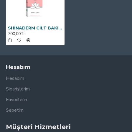
SHİNADERM CİLT BAKIM VE ÇATLAK KREMİ 100ml
700,00TL
Hesabım
Hesabım
Siparişlerim
Favorilerim
Sepetim
Müşteri Hizmetleri