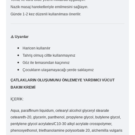
Nazik masaj hareketleriyle emilmesini sağlayın.
Günde 1-2 kez düzenli kullanılması önerilir.
⚠️
Uyarılar
Haricen kullanılır
Tahriş olmuş ciltte kullanmayınız
Göz ile temasından kaçınınız
Çocukların ulaşamayacağı yerde saklayınız
ÇATLAKLARIN OLUŞUMUNU ÖNLEMEYE YARDIMCI VÜCUT
BAKIM KREMİ
İÇERİK:
Aqua, paraffinum liquidum, cetearyl alcohol glyceryl stearate
ceteareth-20, glycerin, panthenol, propylene glycol, butylene glycol,
pentylene glycol acrylates/C10-30 alkyl acrylate crosspolymer,
phenoxyethonol, triethanolamine polysorbate 20, alchemilla vulgaris