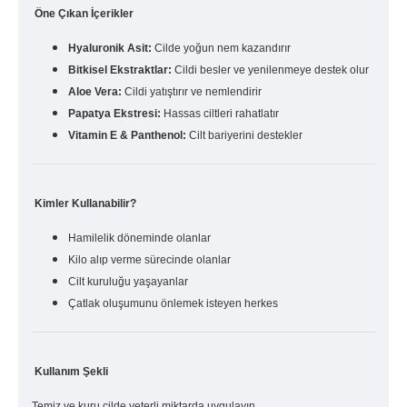
Öne Çıkan İçerikler
Hyaluronik Asit:
Cilde yoğun nem kazandırır
Bitkisel Ekstraktlar:
Cildi besler ve yenilenmeye destek olur
Aloe Vera:
Cildi yatıştırır ve nemlendirir
Papatya Ekstresi:
Hassas ciltleri rahatlatır
Vitamin E & Panthenol:
Cilt bariyerini destekler
Kimler Kullanabilir?
Hamilelik döneminde olanlar
Kilo alıp verme sürecinde olanlar
Cilt kuruluğu yaşayanlar
Çatlak oluşumunu önlemek isteyen herkes
Kullanım Şekli
Temiz ve kuru cilde yeterli miktarda uygulayın.