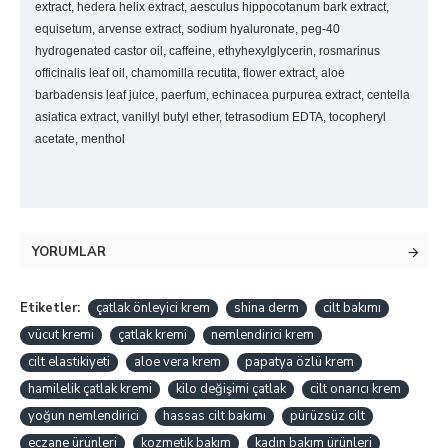
extract, hedera helix extract, aesculus hippocotanum bark extract,
equisetum, arvense extract, sodium hyaluronate, peg-40
hydrogenated castor oil, caffeine, ethyhexylglycerin, rosmarinus
officinalis leaf oil, chamomilla recutita, flower extract, aloe
barbadensis leaf juice, paerfum, echinacea purpurea extract, centella
asiatica extract, vanillyl butyl ether, tetrasodium EDTA, tocopheryl
acetate, menthol
YORUMLAR
Etiketler:
çatlak önleyici krem
shina derm
cilt bakımı
vücut kremi
çatlak kremi
nemlendirici krem
cilt elastikiyeti
aloe vera krem
papatya özlü krem
hamilelik çatlak kremi
kilo değişimi çatlak
cilt onarıcı krem
yoğun nemlendirici
hassas cilt bakımı
pürüzsüz cilt
eczane ürünleri
kozmetik bakım
kadın bakım ürünleri