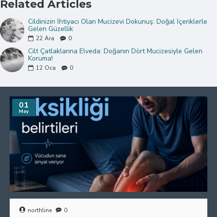
Related Articles
Cildinizin İhtiyacı Olan Mucizevi Dokunuş: Doğal İçeriklerle
Gelen Güzellik
22
Ara
0
Cilt Çatlaklarına Elveda: Doğanın Dört Mucizesiyle Gelen
Koruma!
12
Oca
0
01
May
northline
0