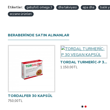
Etiketler:
gebyfoll omega 3
dha takviyesi
epa dha
balık 
eczane ürünleri
BERABERINDE SATIN ALINANLAR
TORDAL TURMERİC-P 30 VEGAN KAPSÜL
1.150,00TL
ÇEREN DİLALTI TABLET
TORDALFER 30 KAPSÜL
ARTHRODEESE 3
750,00TL
1.225,00TL