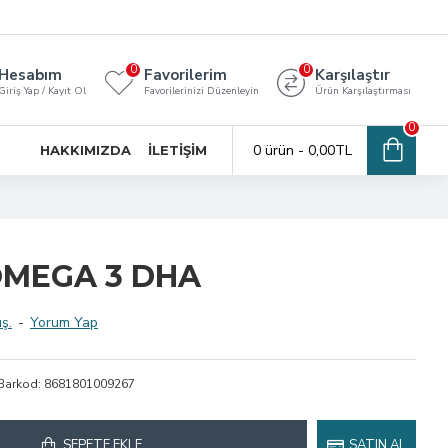
0
0
Hesabım
Favorilerim
Karşılaştır
Giriş Yap / Kayıt Ol
Favorilerinizi Düzenleyin
Ürün Karşılaştırması
0
0 ürün - 0,00TL
HAKKIMIZDA
İLETIŞIM
OMEGA 3 DHA
ş.
-
Yorum Yap
Barkod:
8681801009267
SEPETE EKLE
SATIN AL