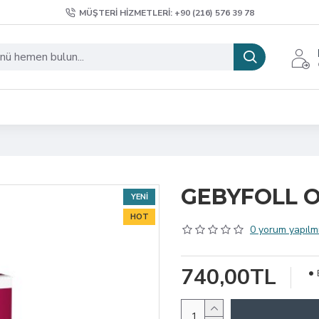
MÜŞTERI HIZMETLERI: +90 (216) 576 39 78
GEBYFOLL 
YENI
HOT
0 yorum yapılmı
740,00TL