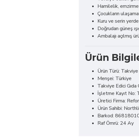
Hamilelik, emzirme 
Çocukların ulaşama
Kuru ve serin yerd
Doğrudan güneş ışı
Ambalajı açılmış ürü
Ürün Bilgil
Ürün Türü: Takviye 
Menşei: Türkiye
Takviye Edici Gıd
İşletme Kayıt No
Üretici Firma: Ref
Ürün Sahibi: Northli
Barkod: 8681801
Raf Ömrü: 24 Ay