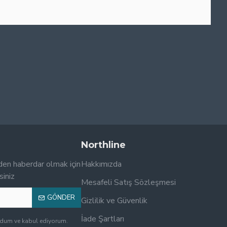
Northline
den haberdar olmak için
Hakkımızda
siniz
Mesafeli Satış Sözleşmesi
GÖNDER
Gizlilik ve Güvenlik
İade Şartları
udum ve kabul ediyorum.