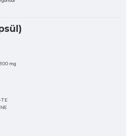
ygundur
psül)
 300 mg
a-TE
 NE