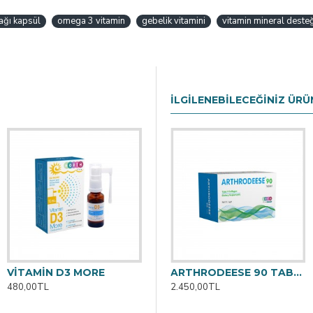
yağı kapsül
omega 3 vitamin
gebelik vitamini
vitamin mineral deste
İLGILENEBILECEĞINIZ ÜRÜ
VİTAMİN D3 MORE
0 TABLET
ARTHRODEESE 60 TABLET
ARTHRODEESE 90 TABLET
480,00TL
1.830,00TL
2.450,00TL