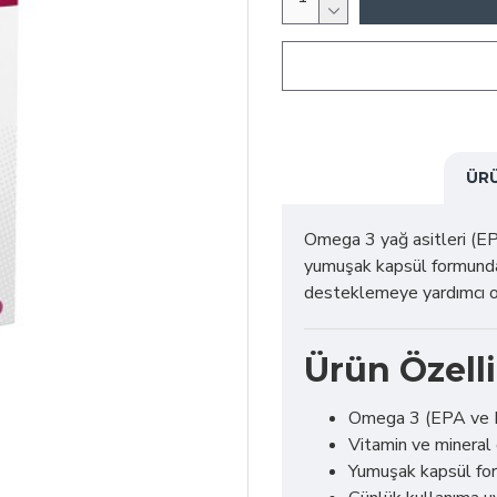
ÜR
Omega 3 yağ asitleri (EPA
yumuşak kapsül formunda 
desteklemeye yardımcı o
Ürün Özelli
Omega 3 (EPA ve D
Vitamin ve mineral d
Yumuşak kapsül fo