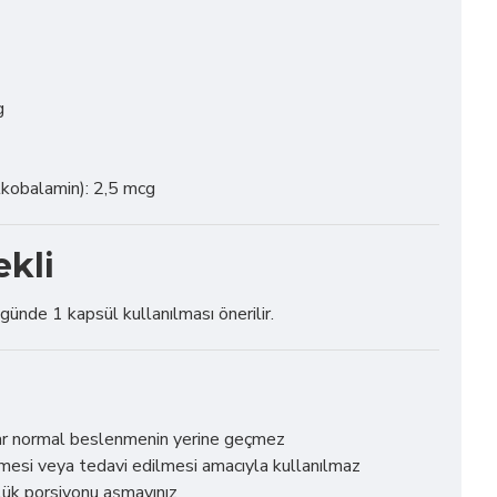
g
kobalamin): 2,5 mcg
ekli
günde 1 kapsül kullanılması önerilir.
lar normal beslenmenin yerine geçmez
nmesi veya tedavi edilmesi amacıyla kullanılmaz
lük porsiyonu aşmayınız