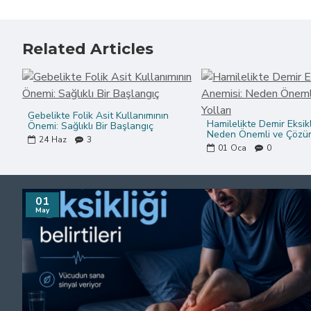
Related Articles
Gebelikte Folik Asit Kullanımının
Hamilelikte Demir Eksikl
Önemi: Sağlıklı Bir Başlangıç
Neden Önemli ve Çözüm
24
Haz
3
01
Oca
0
01
May