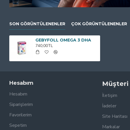
SON GÖRÜNTÜLENENLER
ÇOK GÖRÜNTÜLENENLER
GEBYFOLL OMEGA 3 DHA
740,00TL
Hesabım
Müşteri
Hesabım
İletişim
Siparişlerim
İadeler
Favorilerim
Site Haritası
Sepetim
Markalar