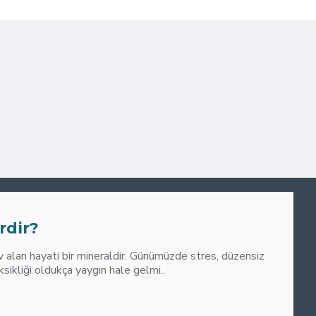
0
M
rdir?
alan hayati bir mineraldir. Günümüzde stres, düzensiz
liği oldukça yaygın hale gelmi..