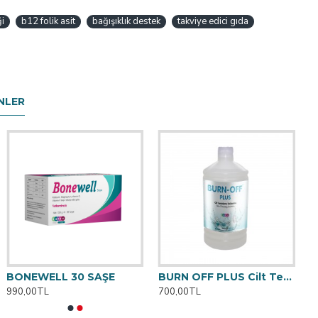
ği
b12 folik asit
bağışıklık destek
takviye edici gıda
NLER
BONEWELL 30 SAŞE
BURN OFF PLUS Cilt Temizleme Solüsyonu 1000 ML
990,00TL
700,00TL