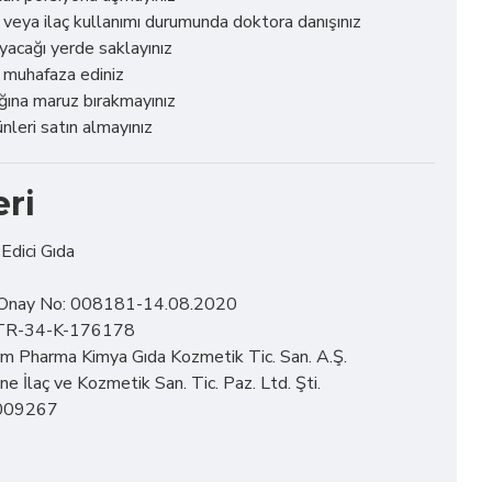
veya ilaç kullanımı durumunda doktora danışınız
yacağı yerde saklayınız
e muhafaza ediniz
ğına maruz bırakmayınız
nleri satın almayınız
eri
Edici Gıda
a Onay No: 008181-14.08.2020
: TR-34-K-176178
orm Pharma Kimya Gıda Kozmetik Tic. San. A.Ş.
ne İlaç ve Kozmetik San. Tic. Paz. Ltd. Şti.
009267