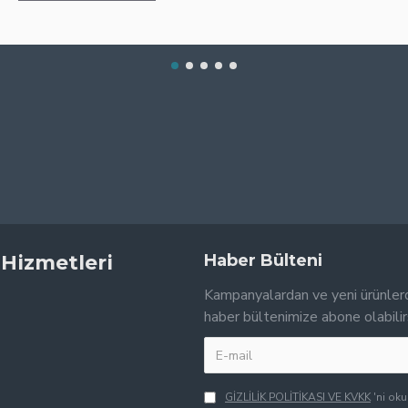
 Hizmetleri
Haber Bülteni
Kampanyalardan ve yeni ürünler
haber bültenimize abone olabilir
GİZLİLİK POLİTİKASI VE KVKK
'ni ok