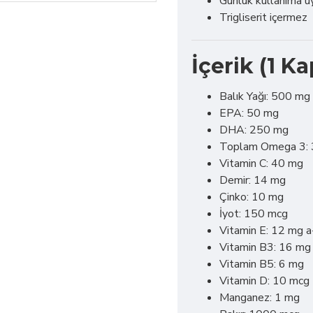
Günlük kullanıma u
Trigliserit içermez
İçerik (1 Ka
Balık Yağı: 500 mg
EPA: 50 mg
DHA: 250 mg
Toplam Omega 3:
Vitamin C: 40 mg
Demir: 14 mg
Çinko: 10 mg
İyot: 150 mcg
Vitamin E: 12 mg 
Vitamin B3: 16 mg
Vitamin B5: 6 mg
Vitamin D: 10 mcg
Manganez: 1 mg