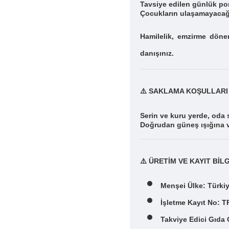
Tavsiye edilen günlük po
Çocukların ulaşamayacağı
Hamilelik, emzirme döne
danışınız.
⚠️
SAKLAMA KOŞULLARI
Serin ve kuru yerde, oda s
Doğrudan güneş ışığına v
⚠️
ÜRETİM VE KAYIT BİLG
Menşei Ülke: Türki
İşletme Kayıt No: 
Takviye Edici Gıda