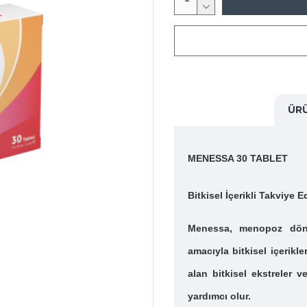
ÜR
MENESSA 30 TABLET
Bitkisel İçerikli Takviye E
Menessa, menopoz döne
amacıyla bitkisel içerikle
alan bitkisel ekstreler 
yardımcı olur.