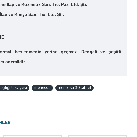
ne İlaç ve Kozmetik San. Tic. Paz. Ltd. Şti.
İlaç ve Kimya San. Tic. Ltd. Şti.
ME
normal beslenmenin yerine geçmez. Dengeli ve çeşitli
am önemlidir.
ağlığı takviyesi
menessa
menessa 30 tablet
NLER