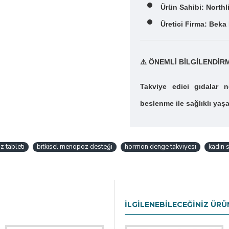
Ürün Sahibi: Northli
Üretici Firma: Beka 
⚠️
ÖNEMLİ BİLGİLENDİR
Takviye edici gıdalar 
beslenme ile sağlıklı yaş
 tableti
bitkisel menopoz desteği
hormon denge takviyesi
kadın s
İLGILENEBILECEĞINIZ ÜRÜ