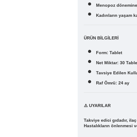
Menopoz dönemine 
Kadınların yaşam ka
ÜRÜN BİLGİLERİ
Form: Tablet
Net Miktar: 30 Table
Tavsiye Edilen Kull
Raf Ömrü: 24 ay
⚠️ UYARILAR
Takviye edici gıdadır, ilaç
Hastalıkların önlenmesi v