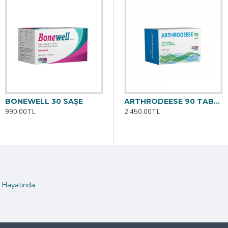
BONEWELL 30 SAŞE
0 TABLET
ARTHRODEESE 60 TABLET
ARTHRODEESE 90 TABLET
990,00TL
1.830,00TL
2.450,00TL
 Hayatında