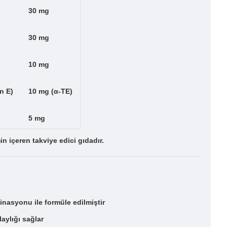
30 mg
30 mg
10 mg
n E)
10 mg (α-TE)
5 mg
in içeren takviye edici gıdadır.
inasyonu ile formüle edilmiştir
aylığı sağlar