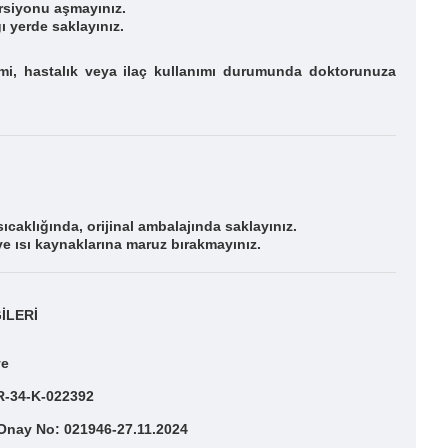
rsiyonu aşmayınız.
 yerde saklayınız.
mi, hastalık veya ilaç kullanımı durumunda
doktorunuza
ıcaklığında, orijinal ambalajında saklayınız.
e ısı kaynaklarına maruz bırakmayınız.
İLERİ
ye
TR-34-K-022392
 Onay No: 021946-27.11.2024