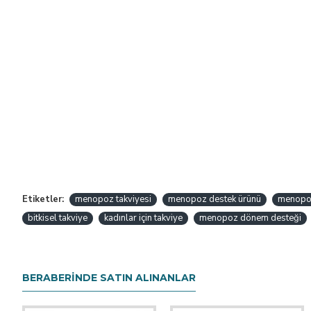
Etiketler:
menopoz takviyesi
menopoz destek ürünü
menopoz
bitkisel takviye
kadınlar için takviye
menopoz dönem desteği
BERABERINDE SATIN ALINANLAR