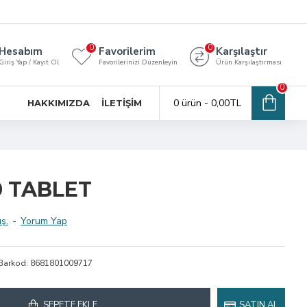
0
0
Hesabım
Favorilerim
Karşılaştır
Giriş Yap / Kayıt Ol
Favorilerinizi Düzenleyin
Ürün Karşılaştırması
0
0 ürün - 0,00TL
HAKKIMIZDA
İLETIŞIM
 TABLET
ş.
-
Yorum Yap
Barkod:
8681801009717
SEPETE EKLE
SATIN AL