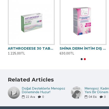
ARTHRODEESE 30 TABLET
SHİNA DERM İNTİM DIŞ GENİTAL BÖLGE TEMİZLEME MENDİLİ 20 Adet
ARTHRODEESE 3
1.225,00TL
630,00TL
1.225,00TL
Related Articles
Doğal Desteklerle Menopoz
Menopoz: Kadın
Döneminde Huzur!
Yeni Bir Dönem
22
Ara
0
04
Eki
0