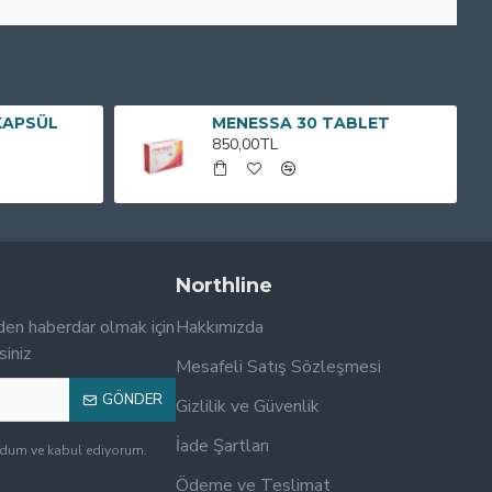
KAPSÜL
MENESSA 30 TABLET
850,00TL
Northline
den haberdar olmak için
Hakkımızda
siniz
Mesafeli Satış Sözleşmesi
GÖNDER
Gizlilik ve Güvenlik
İade Şartları
udum ve kabul ediyorum.
Ödeme ve Teslimat