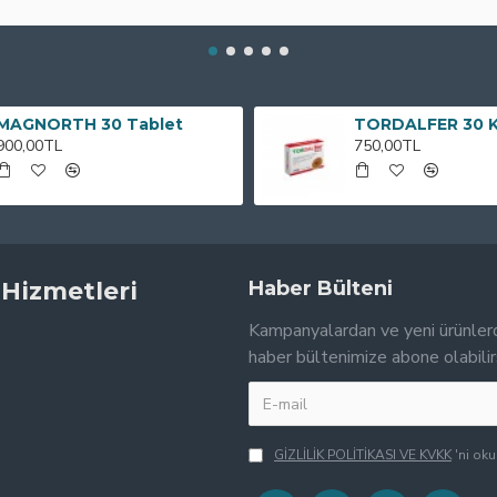
MAGNORTH 30 Tablet
TORDALFER 30 
900,00TL
750,00TL
 Hizmetleri
Haber Bülteni
Kampanyalardan ve yeni ürünler
haber bültenimize abone olabilir
GİZLİLİK POLİTİKASI VE KVKK
'ni ok