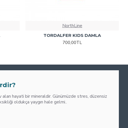
NorthLine
L
TORDALFER KIDS DAMLA
700,00TL
0
M
rdir?
alan hayati bir mineraldir. Günümüzde stres, düzensiz
liği oldukça yaygın hale gelmi..