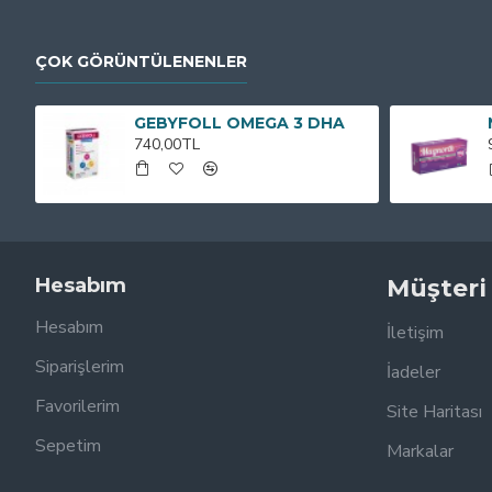
ÇOK GÖRÜNTÜLENENLER
GEBYFOLL OMEGA 3 DHA
740,00TL
Hesabım
Müşteri
Hesabım
İletişim
Siparişlerim
İadeler
Favorilerim
Site Haritası
Sepetim
Markalar