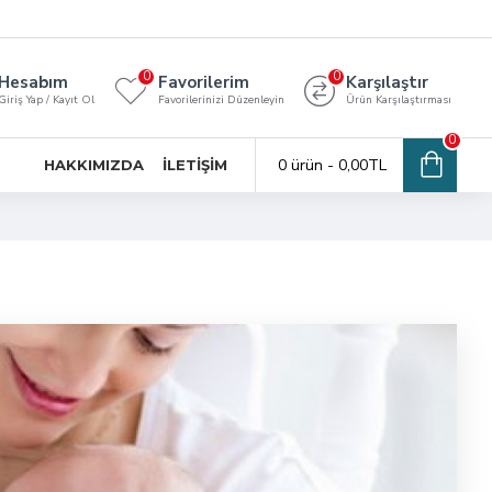
0
0
Hesabım
Favorilerim
Karşılaştır
Giriş Yap / Kayıt Ol
Favorilerinizi Düzenleyin
Ürün Karşılaştırması
0
0 ürün - 0,00TL
HAKKIMIZDA
İLETIŞIM