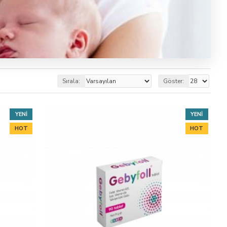
Sırala:
Göster:
YENI
YENI
HOT
HOT