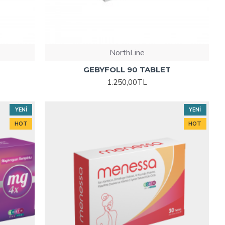
NorthLine
GEBYFOLL 90 TABLET
1.250,00TL
YENI
YENI
HOT
HOT