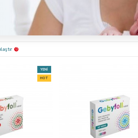
laştır
0
YENI
HOT