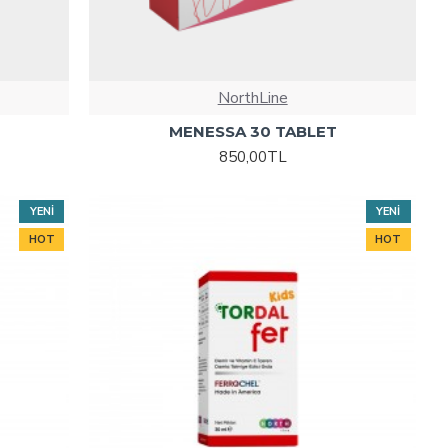
NorthLine
MENESSA 30 TABLET
850,00TL
YENI
YENI
HOT
HOT