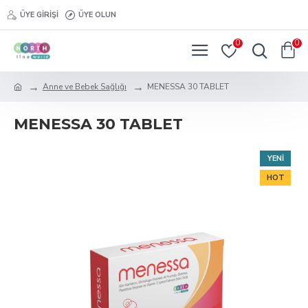
ÜYE GIRIŞI
ÜYE OLUN
0
0
Anne ve Bebek Sağlığı
MENESSA 30 TABLET
MENESSA 30 TABLET
YENI
HOT