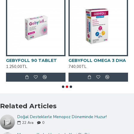
GEBYFOLL 90 TABLET
GEBYFOLL OMEGA 3 DHA
M
1.250,00TL
740,00TL
9
Related Articles
Doğal Desteklerle Menopoz Döneminde Huzur!
22
Ara
0