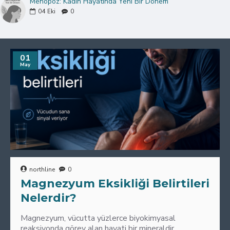
Menopoz: Kadın Hayatında Yeni Bir Dönem
04
Eki
0
01
May
northline
0
Magnezyum Eksikliği Belirtileri
Nelerdir?
Magnezyum, vücutta yüzlerce biyokimyasal
reaksiyonda görev alan hayati bir mineraldir.