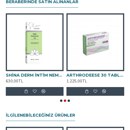
BERABERINDE SATIN ALINANLAR
SHİNA DERM İNTİM NEMLENDİRİCİ JEL (KAYGANLAŞTIRICI JEL) 100ML
ARTHRODEESE 30 TABLET
630,00TL
1.225,00TL
6
İLGILENEBILECEĞINIZ ÜRÜNLER