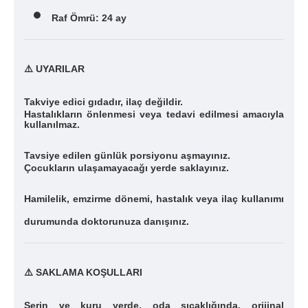
Raf Ömrü: 24 ay
⚠️ UYARILAR
Takviye edici gıdadır, ilaç değildir.
Hastalıkların önlenmesi veya tedavi edilmesi amacıyla
kullanılmaz.
Tavsiye edilen günlük porsiyonu aşmayınız.
Çocukların ulaşamayacağı yerde saklayınız.
Hamilelik, emzirme dönemi, hastalık veya ilaç kullanımı
durumunda
doktorunuza danışınız.
⚠️
SAKLAMA KOŞULLARI
Serin ve kuru yerde, oda sıcaklığında, orijinal