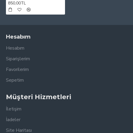
850,00TL
Hesabım
Hesabım
Siparişlerim
Favorilerim
Sepetim
Müşteri Hizmetleri
İletişim
İadeler
Site Haritası