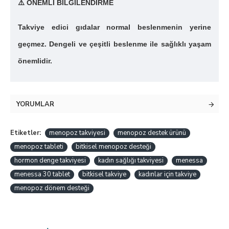
⚠️
ÖNEMLİ BİLGİLENDİRME
Takviye edici gıdalar normal beslenmenin yerine
geçmez. Dengeli ve çeşitli beslenme ile sağlıklı yaşam
önemlidir.
YORUMLAR
Etiketler:
menopoz takviyesi
menopoz destek ürünü
menopoz tableti
bitkisel menopoz desteği
hormon denge takviyesi
kadın sağlığı takviyesi
menessa
menessa 30 tablet
bitkisel takviye
kadınlar için takviye
menopoz dönem desteği