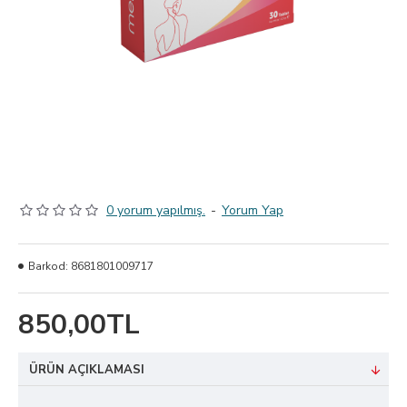
0 yorum yapılmış.
-
Yorum Yap
Barkod:
8681801009717
850,00TL
ÜRÜN AÇIKLAMASI