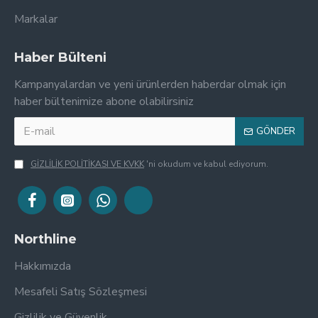
Markalar
Haber Bülteni
Kampanyalardan ve yeni ürünlerden haberdar olmak için
haber bültenimize abone olabilirsiniz
GÖNDER
GİZLİLİK POLİTİKASI VE KVKK
'ni okudum ve kabul ediyorum.
Northline
Hakkımızda
Mesafeli Satış Sözleşmesi
Gizlilik ve Güvenlik