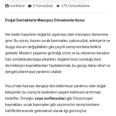
northline
0 Yorum(lar)
175 Görüntüleme
Doğal Desteklerle Menopoz Döneminde Huzur
Her kadın hayatının doğal bir aşaması olan menopoz dönemine
girer. Bu süreç, bazen sıcak basmaları, uykusuzluk, anksiyete ve
duygu durum değişiklikleri gibi çeşitli semptomlarla birlikte
gelebilir. Modern yaşamın getirdiği stres ve bu dönemin kendine
has zorluklarıyla başa çıkarken, doğanın bize sunduğu bazı
destekleyici kaynaklardan faydalanmak, bu geçişi daha rahat ve
dengeli atlatmaya yardımcı olabilir.
Vücuttaki hassas dengeyi desteklemeye yardımcı olan doğal
bileşenler, bu süreçte kadınların yaşam kalitesini artırmayı
hedefler. Örneğin,
soya izoflavonları
gibi fitoöstrojen
kaynakları, sıcak basmaları gibi vazomotor semptomların
hafifletilmesinde geleneksel olarak ilgi görmüştür.