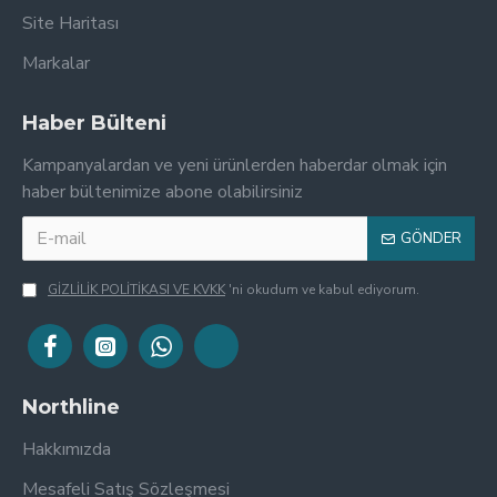
Site Haritası
Markalar
Haber Bülteni
Kampanyalardan ve yeni ürünlerden haberdar olmak için
haber bültenimize abone olabilirsiniz
GÖNDER
GİZLİLİK POLİTİKASI VE KVKK
'ni okudum ve kabul ediyorum.
Northline
Hakkımızda
Mesafeli Satış Sözleşmesi