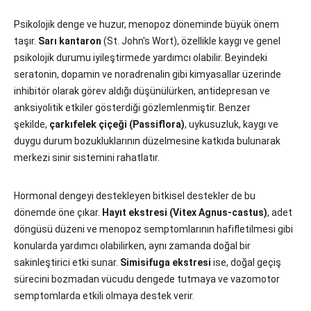
Psikolojik denge ve huzur, menopoz döneminde büyük önem
taşır.
Sarı kantaron
(St. John's Wort), özellikle kaygı ve genel
psikolojik durumu iyileştirmede yardımcı olabilir. Beyindeki
seratonin, dopamin ve noradrenalin gibi kimyasallar üzerinde
inhibitör olarak görev aldığı düşünülürken, antidepresan ve
anksiyolitik etkiler gösterdiği gözlemlenmiştir. Benzer
şekilde,
çarkıfelek çiçeği (Passiflora)
, uykusuzluk, kaygı ve
duygu durum bozukluklarının düzelmesine katkıda bulunarak
merkezi sinir sistemini rahatlatır.
Hormonal dengeyi destekleyen bitkisel destekler de bu
dönemde öne çıkar.
Hayıt ekstresi (Vitex Agnus-castus)
, adet
döngüsü düzeni ve menopoz semptomlarının hafifletilmesi gibi
konularda yardımcı olabilirken, aynı zamanda doğal bir
sakinleştirici etki sunar.
Simisifuga ekstresi
ise, doğal geçiş
sürecini bozmadan vücudu dengede tutmaya ve vazomotor
semptomlarda etkili olmaya destek verir.