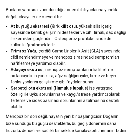
Bunların yanı sıra, vücudun diğer önemli ihtiyaçlarına yönelik
doğal takviyeler de mevcuttur:
At kuyruğu ekstresi (Kırk kilit otu)
, yüksek silis içeriği
sayesinde kemik gelişimini destekler ve cilt, tırnak, saç sağlığı
ile kemikleri güçlendirir. Osteoporoz profilaksisinde de
kullanıldığı bilinmektedir.
Primroz Yağı
, içerdiği Gama Linolenik Asit (GLA) sayesinde
cildi nemlendirmeye ve menopoz sırasındaki semptomları
hafifletmeye yardımcı olabilir.
Adaçayı ekstresi
, menopoz semptomlarını hafifletme
potansiyelinin yanı sıra, ağız sağlığını iyileştirme ve beyin
fonksiyonlarını geliştirme gibi faydalar sunar.
Şerbetçi otu ekstresi (Humulus lupulus)
ise yatıştırıcı
özelliği ile uyku sorunlarına ve kaygı/strese yardımcı olarak
terleme ve sıcak basması sorunlarının azalmasına destek
olabilir.
Menopoz bir son değil, hayatın yeni bir başlangıcıdır. Doğanın
bize sunduğu bu güçlü desteklerle, bu geçiş dönemini daha
huzurlu, dengeli ve sağlıklı bir şekilde karşılayabilir, her anın tadını