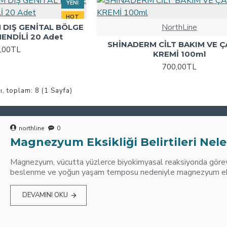
YENI
HOT
NorthLine
 DIŞ GENİTAL BÖLGE
ENDİLİ 20 Adet
SHİNADERM CİLT BAKIM VE 
,00TL
KREMİ 100ml
700,00TL
ı, toplam: 8 (1 Sayfa)
northline
0
Magnezyum Eksikliği Belirtileri Nele
Magnezyum, vücutta yüzlerce biyokimyasal reaksiyonda görev 
beslenme ve yoğun yaşam temposu nedeniyle magnezyum eksik
DEVAMINI OKU