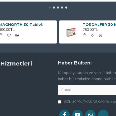
MAGNORTH 30 Tablet
TORDALFER 30 
900,00TL
750,00TL
 Hizmetleri
Haber Bülteni
Kampanyalardan ve yeni ürünler
haber bültenimize abone olabilir
GİZLİLİK POLİTİKASI VE KVKK
'ni ok