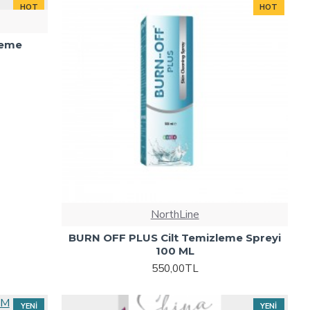
HOT
HOT
leme
NorthLine
BURN OFF PLUS Cilt Temizleme Spreyi
100 ML
550,00TL
YENI
YENI