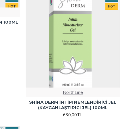
HOT
HOT
M 100ML
NorthLine
SHİNA DERM İNTİM NEMLENDİRİCİ JEL
(KAYGANLAŞTIRICI JEL) 100ML
630,00TL