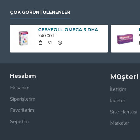
ÇOK GÖRÜNTÜLENENLER
GEBYFOLL OMEGA 3 DHA
740,00TL
Hesabım
Müşteri
Hesabım
İletişim
Siparişlerim
İadeler
Favorilerim
Site Haritası
Sepetim
Markalar