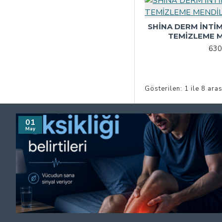
SHİNA DERM İNTİM
TEMİZLEME M
630
Gösterilen: 1 ile 8 aras
01
May