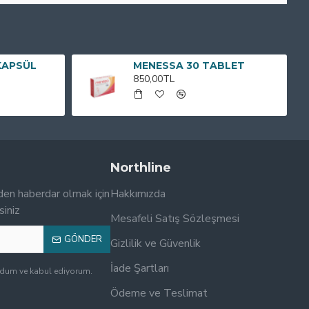
KAPSÜL
MENESSA 30 TABLET
850,00TL
Northline
den haberdar olmak için
Hakkımızda
siniz
Mesafeli Satış Sözleşmesi
GÖNDER
Gizlilik ve Güvenlik
İade Şartları
udum ve kabul ediyorum.
Ödeme ve Teslimat