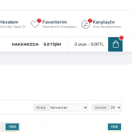
0
0
Hesabım
Favorilerim
Karşılaştır
Giriş Yap / Kayıt Ol
Favorilerinizi Düzenleyin
Ürün Karşılaştırması
0
0 ürün - 0,00TL
HAKKIMIZDA
İLETIŞIM
Sırala:
Göster:
YENI
YENI