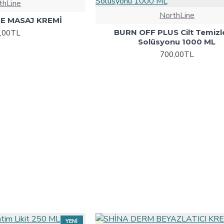
thLine
HOT
NorthLine
E MASAJ KREMİ
BURN OFF PLUS Cilt Temiz
,00TL
Solüsyonu 1000 ML
700,00TL
YENI