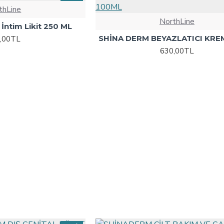
thLine
HOT
NorthLine
ntim Likit 250 ML
SHİNA DERM BEYAZLATICI KRE
,00TL
630,00TL