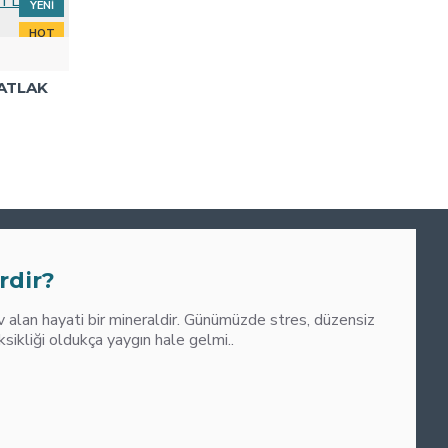
YENI
HOT
ÇATLAK
0
M
rdir?
alan hayati bir mineraldir. Günümüzde stres, düzensiz
liği oldukça yaygın hale gelmi..