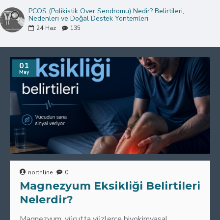
PCOS (Polikistik Over Sendromu) Nedir? Belirtileri,
Nedenleri ve Doğal Destek Yöntemleri
24
Haz
135
01
May
northline
0
Magnezyum Eksikliği Belirtileri
Nelerdir?
Magnezyum, vücutta yüzlerce biyokimyasal