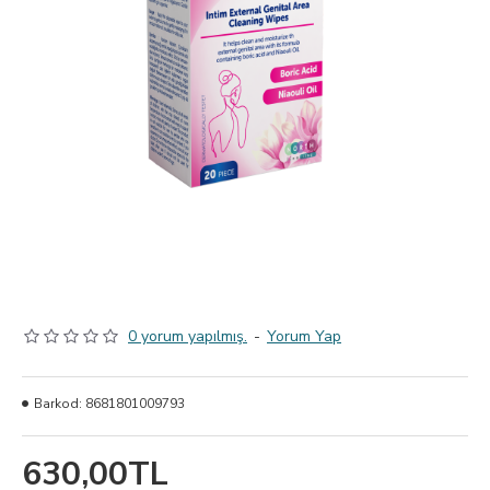
0 yorum yapılmış.
-
Yorum Yap
Barkod:
8681801009793
630,00TL