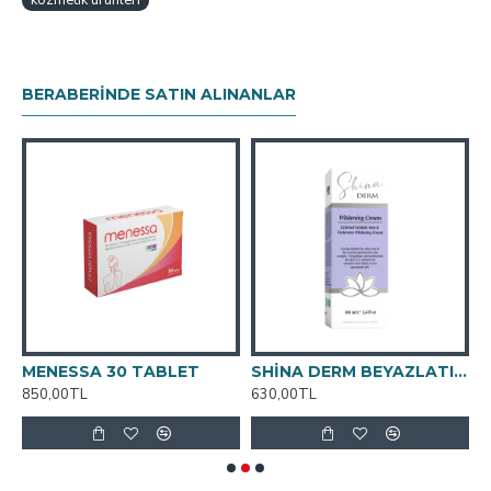
kozmetik ürünleri
BERABERINDE SATIN ALINANLAR
ESE 30 TABLET
MENESSA 30 TABLET
SHİNA DERM BEYAZLATICI KREM 100ML
850,00TL
630,00TL
7