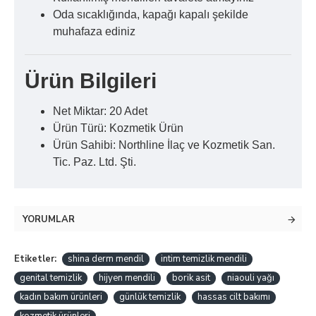
Oda sıcaklığında, kapağı kapalı şekilde
muhafaza ediniz
Ürün Bilgileri
Net Miktar: 20 Adet
Ürün Türü: Kozmetik Ürün
Ürün Sahibi: Northline İlaç ve Kozmetik San.
Tic. Paz. Ltd. Şti.
YORUMLAR
Etiketler:
shina derm mendil
intim temizlik mendili
genital temizlik
hijyen mendili
borik asit
niaouli yağı
kadın bakım ürünleri
günlük temizlik
hassas cilt bakımı