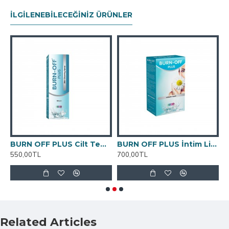
İLGILENEBILECEĞINIZ ÜRÜNLER
BURN OFF PLUS Cilt Temizleme Spreyi 100 ML
BURN OFF PLUS İntim Likit 250 ML
550,00TL
700,00TL
6
Related Articles