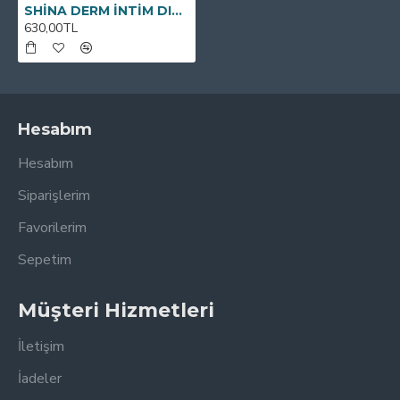
SHİNA DERM İNTİM DIŞ GENİTAL BÖLGE TEMİZLEME MENDİLİ 20 Adet
630,00TL
Hesabım
Hesabım
Siparişlerim
Favorilerim
Sepetim
Müşteri Hizmetleri
İletişim
İadeler