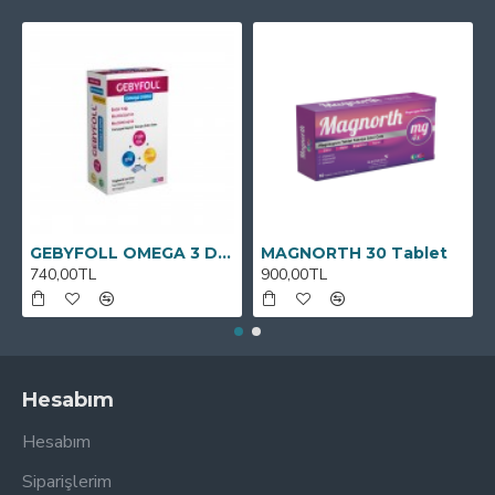
GEBYFOLL OMEGA 3 DHA
MAGNORTH 30 Tablet
740,00TL
900,00TL
Hesabım
Hesabım
Siparişlerim