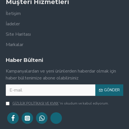
Müşteri Hizmetleri
İletişim
İadeler
Site Haritası
Markalar
Haber Bülteni
Kampanyalardan ve yeni ürünlerden haberdar olmak için
haber bültenimize abone olabilirsiniz
GÖNDER
GİZLİLİK POLİTİKASI VE KVKK
'ni okudum ve kabul ediyorum.