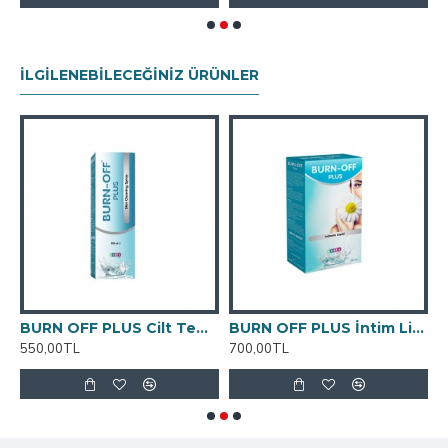
İLGILENEBILECEĞINIZ ÜRÜNLER
BURN OFF PLUS Cilt Temizleme Spreyi 100 ML
BURN OFF PLUS İntim Likit 250 ML
550,00TL
700,00TL
6