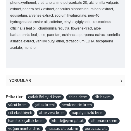
phenoxyethonol, triethanolamine polysorbate 20, alchemilla vulgaris
extract, hedera helix extract, aesculus hippocotanum bark extract,
equisetum, arvense extract, sodium hyaluronate, peg-40
hydrogenated castor oil, caffeine, ethyhexylglycerin, rosmarinus
officinalis leaf oil, chamomilla recutita, flower extract, aloe
barbadensis leaf juice, paerfum, echinacea purpurea extract, centella
asiatica extract, vanillyl butyl ether, tetrasodium EDTA, tocopheryl
acetate, menthol
YORUMLAR
Etiketler:
çatlak önleyici krem
shina derm
cilt bakımı
vücut kremi
çatlak kremi
nemlendirici krem
cilt elastikiyeti
aloe vera krem
papatya özlü krem
hamilelik çatlak kremi
kilo değişimi çatlak
cilt onarıcı krem
yoğun nemlendirici
hassas cilt bakımı
pürüzsüz cilt