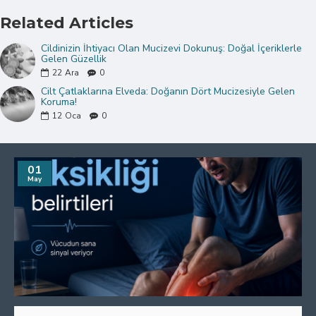
Related Articles
Cildinizin İhtiyacı Olan Mucizevi Dokunuş: Doğal İçeriklerle
Gelen Güzellik
22
Ara
0
Cilt Çatlaklarına Elveda: Doğanın Dört Mucizesiyle Gelen
Koruma!
12
Oca
0
01
May