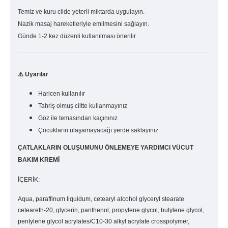
Temiz ve kuru cilde yeterli miktarda uygulayın.
Nazik masaj hareketleriyle emilmesini sağlayın.
Günde 1-2 kez düzenli kullanılması önerilir.
⚠️
Uyarılar
Haricen kullanılır
Tahriş olmuş ciltte kullanmayınız
Göz ile temasından kaçınınız
Çocukların ulaşamayacağı yerde saklayınız
ÇATLAKLARIN OLUŞUMUNU ÖNLEMEYE YARDIMCI VÜCUT
BAKIM KREMİ
İÇERİK:
Aqua, paraffinum liquidum, cetearyl alcohol glyceryl stearate
ceteareth-20, glycerin, panthenol, propylene glycol, butylene glycol,
pentylene glycol acrylates/C10-30 alkyl acrylate crosspolymer,