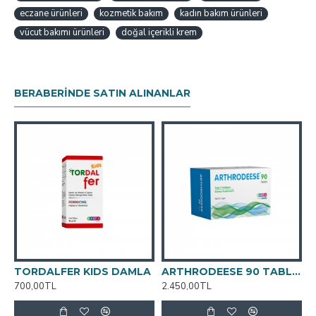
eczane ürünleri
kozmetik bakım
kadın bakım ürünleri
vücut bakımı ürünleri
doğal içerikli krem
BERABERINDE SATIN ALINANLAR
 FORM YUMUŞAK 30 KAPSÜL
TORDALFER KIDS DAMLA
ARTHRODEESE 90 TABLET
G
700,00TL
2.450,00TL
7