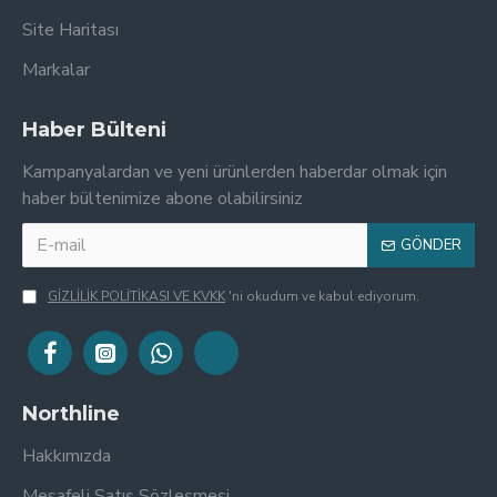
Site Haritası
Markalar
Haber Bülteni
Kampanyalardan ve yeni ürünlerden haberdar olmak için
haber bültenimize abone olabilirsiniz
GÖNDER
GİZLİLİK POLİTİKASI VE KVKK
'ni okudum ve kabul ediyorum.
Northline
Hakkımızda
Mesafeli Satış Sözleşmesi