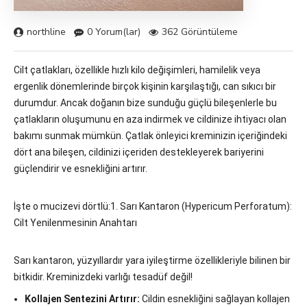
northline
0 Yorum(lar)
362 Görüntüleme
Cilt çatlakları, özellikle hızlı kilo değişimleri, hamilelik veya
ergenlik dönemlerinde birçok kişinin karşılaştığı, can sıkıcı bir
durumdur. Ancak doğanın bize sunduğu güçlü bileşenlerle bu
çatlakların oluşumunu en aza indirmek ve cildinize ihtiyacı olan
bakımı sunmak mümkün. Çatlak önleyici kreminizin içeriğindeki
dört ana bileşen, cildinizi içeriden destekleyerek bariyerini
güçlendirir ve esnekliğini artırır.
İşte o mucizevi dörtlü:
1. Sarı Kantaron (Hypericum Perforatum):
Cilt Yenilenmesinin Anahtarı
Sarı kantaron, yüzyıllardır yara iyileştirme özellikleriyle bilinen bir
bitkidir. Kreminizdeki varlığı tesadüf değil!
Kollajen Sentezini Artırır:
Cildin esnekliğini sağlayan kollajen