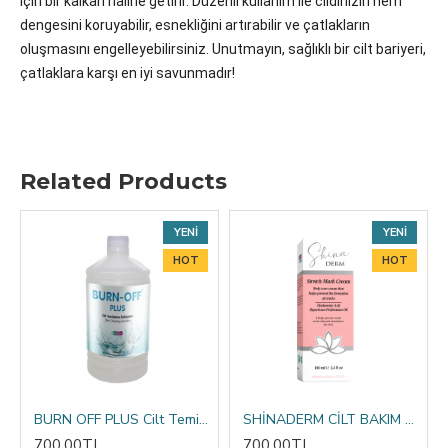
için bir kalkan haline getirir. Düzenli kullanım ile cildinizin nem
dengesini koruyabilir, esnekliğini artırabilir ve çatlakların
oluşmasını engelleyebilirsiniz. Unutmayın, sağlıklı bir cilt bariyeri,
çatlaklara karşı en iyi savunmadır!
Related Products
YENI
YENI
HOT
HOT
BURN OFF PLUS Cilt Temizleme Solüsyonu 1000 ML
SHİNADERM CİLT BAKIM VE ÇATLAK KREMİ 100ml
700,00TL
700,00TL