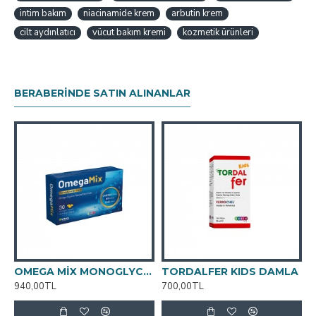
intim bakım
niacinamide krem
arbutin krem
cilt aydınlatıcı
vücut bakım kremi
kozmetik ürünleri
BERABERINDE SATIN ALINANLAR
KIM VE ÇATLAK KREMİ 100ml
OMEGA MİX MONOGLYCERİDE FORM YUMUŞAK 30 KAPSÜL
TORDALFER KIDS DAMLA
940,00TL
700,00TL
2