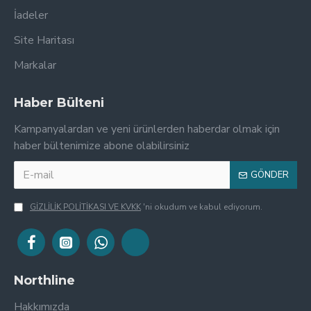
İadeler
Site Haritası
Markalar
Haber Bülteni
Kampanyalardan ve yeni ürünlerden haberdar olmak için
haber bültenimize abone olabilirsiniz
GÖNDER
GİZLİLİK POLİTİKASI VE KVKK
'ni okudum ve kabul ediyorum.
Northline
Hakkımızda