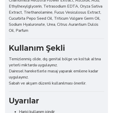
Chamomilla Recutita Flower Extract, Ascorbic Acid,
Ethylhexylglycerin, Tetrasodium EDTA, Oryza Sativa
Extract, Triethanolamine, Fucus Vesiculosus Extract,
Cucurbita Pepo Seed Oil, Triticum Vulgare Germ Oil,
Sodium Hyaluronate, Urea, Citrus Aurantium Dulcis
Oil, Parfum
Kullanım Şekli
Temizlenmiş cilde, dış genital bölge ve koltuk altına
yeterli miktarda uygulayınız.
Dairesel hareketlerle masaj yaparak emilene kadar
uygulayınız.
Sabah ve akşam düzenli kullanılması önerilir.
Uyarılar
Harici kullanım içindir