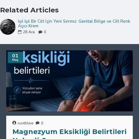
Related Articles
Işıl Işıl Bir Cilt İçin Yeni Sırrınız: Genital Bölge ve Cilt Renk
Açıcı Krem
28
Ara
0
01
May
northline
0
Magnezyum Eksikliği Belirtileri