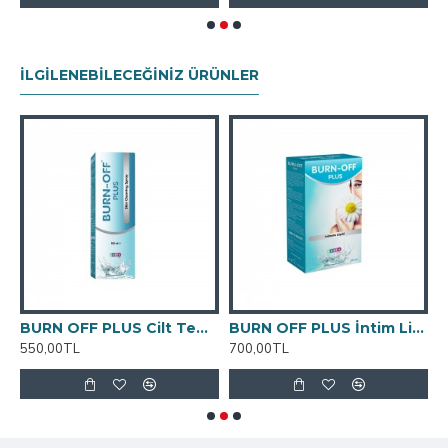
İLGILENEBILECEĞINIZ ÜRÜNLER
BURN OFF PLUS Cilt Temizleme Spreyi 100 ML
BURN OFF PLUS İntim Likit 250 ML
550,00TL
700,00TL
6