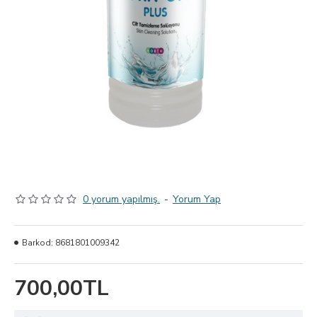
0 yorum yapılmış.
-
Yorum Yap
Barkod:
8681801009342
700,00TL