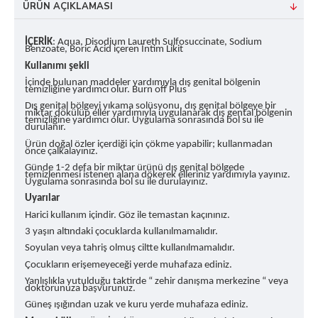
ÜRÜN AÇIKLAMASI
İÇERİK
: Aqua, Disodium Laureth Sulfosuccinate, Sodium
Benzoate, Boric Acid içeren İntim Likit
Kullanımı şekli
İçinde bulunan maddeler yardımıyla dış genital bölgenin
temizliğine yardımcı olur. Burn off Plus
Dış genital bölgeyi yıkama solüsyonu, dış genital bölgeye bir
miktar dökülüp eller yardımıyla uygulanarak dış gental bölgenin
temizliğine yardımcı olur. Uygulama sonrasında bol su ile
durulanır.
Ürün doğal özler içerdiği için çökme yapabilir; kullanmadan
önce çalkalayınız.
Günde 1-2 defa bir miktar ürünü dış genital bölgede
temizlenmesi istenen alana dökerek elleriniz yardımıyla yayınız.
Uygulama sonrasında bol su ile durulayınız.
Uyarılar
Harici kullanım içindir. Göz ile temastan kaçınınız.
3 yaşın altındaki çocuklarda kullanılmamalıdır.
Soyulan veya tahriş olmuş ciltte kullanılmamalıdır.
Çocukların erişemeyeceği yerde muhafaza ediniz.
Yanlışlıkla yutulduğu taktirde “ zehir danışma merkezine “ veya
doktorunuza başvurunuz.
Güneş ışığından uzak ve kuru yerde muhafaza ediniz.