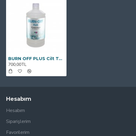
BURN OFF PLUS Cilt Temizleme Solüsyonu 1000 ML
700,00TL
Hesabım
Hesabım
Siparişlerim
Favorilerim