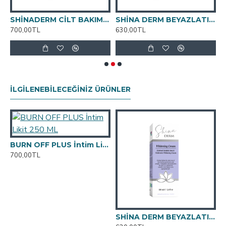
SHİNADERM CİLT BAKIM VE ÇATLAK KREMİ 100ml
SHİNA DERM BEYAZLATICI KREM 100ML
700,00TL
630,00TL
9
İLGILENEBILECEĞINIZ ÜRÜNLER
BURN OFF PLUS İntim Likit 250 ML
700,00TL
SHİNA DERM BEYAZLATICI KREM 100ML