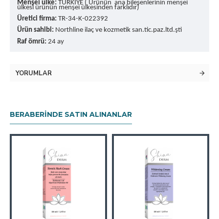
Menşei ülke:
TÜRKİYE ( Ürünün ana bileşenlerinin menşei
ülkesi ürünün menşei ülkesinden farklıdır)
Üretici firma:
TR-34-K-022392
Ürün sahibi:
Northline ilaç ve kozmetik san.tic.paz.ltd.şti
Raf ömrü:
24 ay
YORUMLAR
BERABERINDE SATIN ALINANLAR