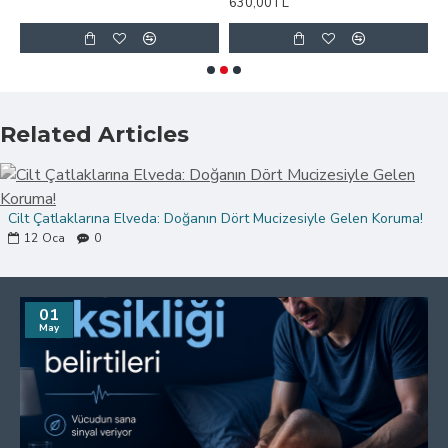
630,00TL
6
Related Articles
Cilt Çatlaklarına Elveda: Doğanın Dört Mucizesiyle Gelen Koruma!
12
Oca
0
01
May