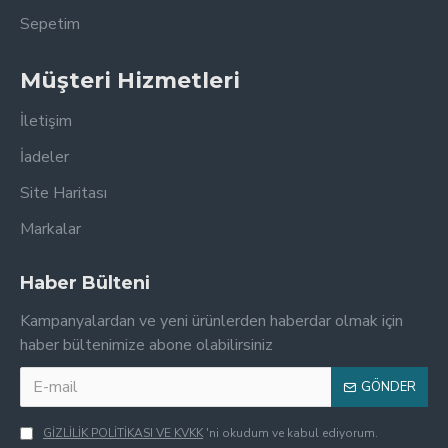
Sepetim
Müşteri Hizmetleri
İletişim
İadeler
Site Haritası
Markalar
Haber Bülteni
Kampanyalardan ve yeni ürünlerden haberdar olmak için
haber bültenimize abone olabilirsiniz
GÖNDER
GİZLİLİK POLİTİKASI VE KVKK
'ni okudum ve kabul ediyorum.