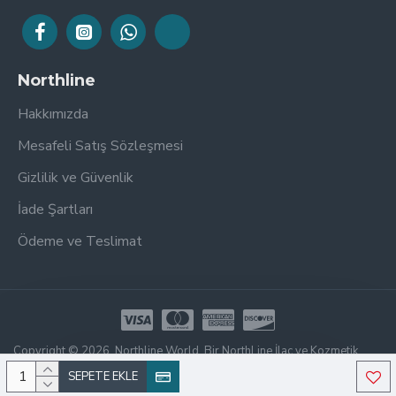
Northline
Hakkımızda
Mesafeli Satış Sözleşmesi
Gizlilik ve Güvenlik
İade Şartları
Ödeme ve Teslimat
Copyright © 2026, Northline World, Bir NorthLine İlaç ve Kozmetik
Kuruluşudur. Tüm Hakları Saklıdır.
SEPETE EKLE