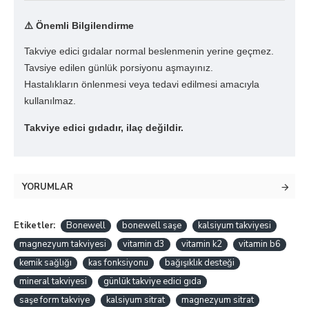
⚠️
Önemli Bilgilendirme
Takviye edici gıdalar normal beslenmenin yerine geçmez.
Tavsiye edilen günlük porsiyonu aşmayınız.
Hastalıkların önlenmesi veya tedavi edilmesi amacıyla
kullanılmaz.
Takviye edici gıdadır, ilaç değildir.
YORUMLAR
Etiketler:
Bonewell
bonewell saşe
kalsiyum takviyesi
magnezyum takviyesi
vitamin d3
vitamin k2
vitamin b6
kemik sağlığı
kas fonksiyonu
bağışıklık desteği
mineral takviyesi
günlük takviye edici gıda
saşe form takviye
kalsiyum sitrat
magnezyum sitrat