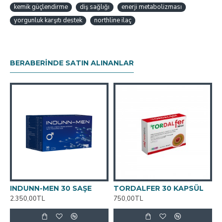
kemik güçlendirme
diş sağlığı
enerji metabolizması
yorgunluk karşıtı destek
northline ilaç
BERABERINDE SATIN ALINANLAR
INDUNN-MEN 30 SAŞE
TORDALFER 30 KAPSÜL
T
2.350,00TL
750,00TL
1