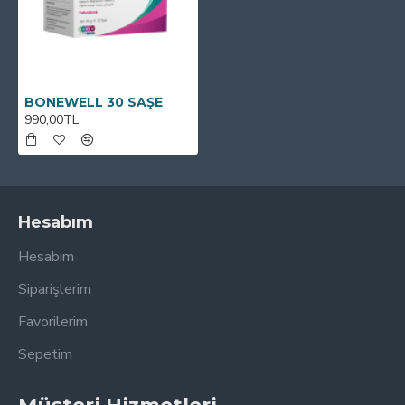
BONEWELL 30 SAŞE
990,00TL
Hesabım
Hesabım
Siparişlerim
Favorilerim
Sepetim