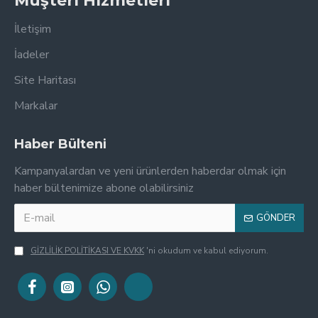
Müşteri Hizmetleri
İletişim
İadeler
Site Haritası
Markalar
Haber Bülteni
Kampanyalardan ve yeni ürünlerden haberdar olmak için
haber bültenimize abone olabilirsiniz
GÖNDER
GİZLİLİK POLİTİKASI VE KVKK
'ni okudum ve kabul ediyorum.