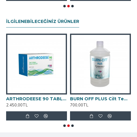
İLGILENEBILECEĞINIZ ÜRÜNLER
EESE 60 TABLET
ARTHRODEESE 90 TABLET
BURN OFF PLUS Cilt Temizleme Solüsyonu 1000 ML
2.450,00TL
700,00TL
5