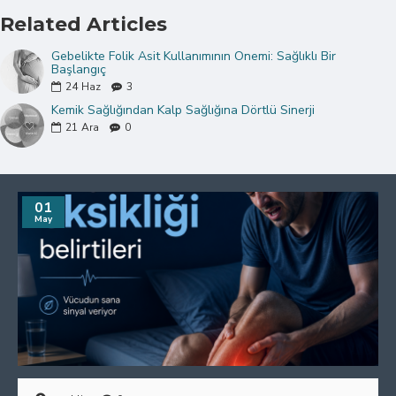
Related Articles
Gebelikte Folik Asit Kullanımının Önemi: Sağlıklı Bir
Başlangıç
24
Haz
3
Kemik Sağlığından Kalp Sağlığına Dörtlü Sinerji
21
Ara
0
01
May