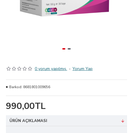
0 yorum yapılmış.
-
Yorum Yap
Barkod:
8681801009656
990,00TL
ÜRÜN AÇIKLAMASI