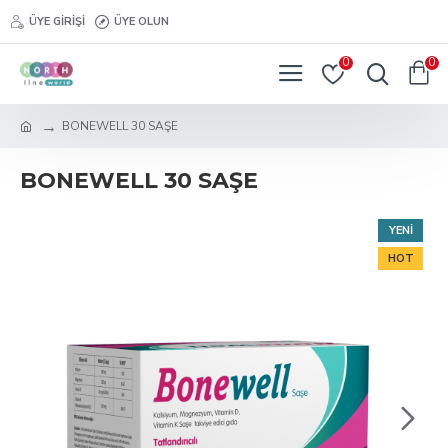
ÜYE GIRIŞI
ÜYE OLUN
0
0
BONEWELL 30 SAŞE
BONEWELL 30 SAŞE
YENI
HOT