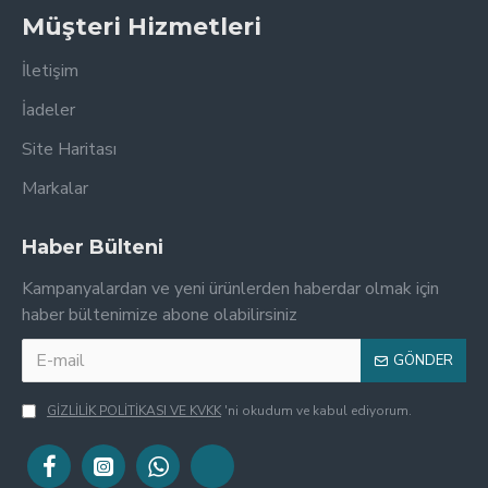
Müşteri Hizmetleri
İletişim
İadeler
Site Haritası
Markalar
Haber Bülteni
Kampanyalardan ve yeni ürünlerden haberdar olmak için
haber bültenimize abone olabilirsiniz
GÖNDER
GİZLİLİK POLİTİKASI VE KVKK
'ni okudum ve kabul ediyorum.