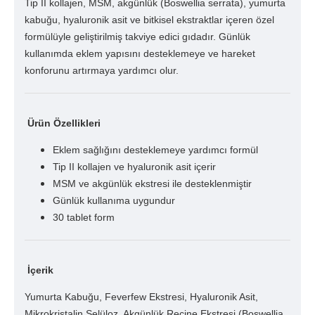
Tip II kollajen, MSM, akgünlük (Boswellia serrata), yumurta
kabuğu, hyaluronik asit ve bitkisel ekstraktlar içeren özel
formülüyle geliştirilmiş takviye edici gıdadır. Günlük
kullanımda eklem yapısını desteklemeye ve hareket
konforunu artırmaya yardımcı olur.
Ürün Özellikleri
Eklem sağlığını desteklemeye yardımcı formül
Tip II kollajen ve hyaluronik asit içerir
MSM ve akgünlük ekstresi ile desteklenmiştir
Günlük kullanıma uygundur
30 tablet form
İçerik
Yumurta Kabuğu, Feverfew Ekstresi, Hyaluronik Asit,
Mikrokristalin Selüloz, Akgünlük Reçine Ekstresi (Boswellia