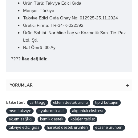
Ürün Türü: Takviye Edici Gıda
Menşei: Türkiye
Takviye Edici Gıda Onay No: 012925-25.11.2024
Üretici Firma: TR-34-K-022392
Ürün Sahibi: Northline İlaç ve Kozmetik San. Tic. Paz.
Ltd. Şti.
Raf Ömrü: 30 Ay
????
İlaç değildir.
YORUMLAR
Etiketler:
cartilegg
eklem destek ürünü
tip 2 kollajen
msm takviye
hyaluronik asit
akgünlük ekstresi
eklem sağlığı
kemik destek
kolajen tablet
takviye edici gıda
hareket destek ürünleri
eczane ürünleri