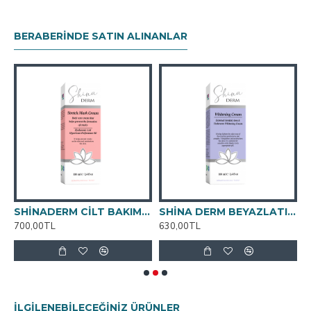
BERABERINDE SATIN ALINANLAR
SHİNADERM CİLT BAKIM VE ÇATLAK KREMİ 100ml
SHİNA DERM BEYAZLATICI KREM 100ML
700,00TL
630,00TL
9
İLGILENEBILECEĞINIZ ÜRÜNLER