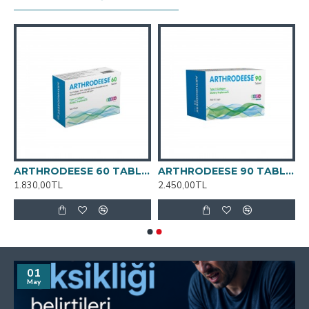
ESE 30 TABLET
ARTHRODEESE 60 TABLET
ARTHRODEESE 90 TABLET
1.830,00TL
2.450,00TL
01
May