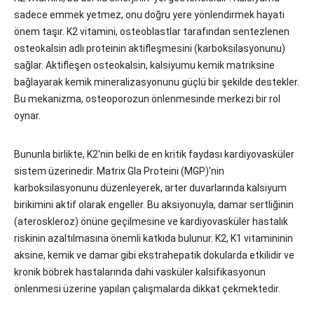
sadece emmek yetmez, onu doğru yere yönlendirmek hayati
önem taşır. K2 vitamini, osteoblastlar tarafından sentezlenen
osteokalsin adlı proteinin aktifleşmesini (karboksilasyonunu)
sağlar. Aktifleşen osteokalsin, kalsiyumu kemik matriksine
bağlayarak kemik mineralizasyonunu güçlü bir şekilde destekler.
Bu mekanizma, osteoporozun önlenmesinde merkezi bir rol
oynar.
Bununla birlikte, K2'nin belki de en kritik faydası kardiyovasküler
sistem üzerinedir. Matrix Gla Proteini (MGP)'nin
karboksilasyonunu düzenleyerek, arter duvarlarında kalsiyum
birikimini aktif olarak engeller. Bu aksiyonuyla, damar sertliğinin
(ateroskleroz) önüne geçilmesine ve kardiyovasküler hastalık
riskinin azaltılmasına önemli katkıda bulunur. K2, K1 vitamininin
aksine, kemik ve damar gibi ekstrahepatik dokularda etkilidir ve
kronik böbrek hastalarında dahi vasküler kalsifikasyonun
önlenmesi üzerine yapılan çalışmalarda dikkat çekmektedir.