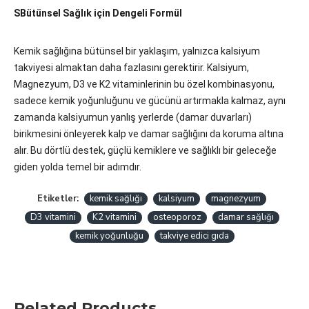
SBütünsel Sağlık için Dengeli Formül
Kemik sağlığına bütünsel bir yaklaşım, yalnızca kalsiyum
takviyesi almaktan daha fazlasını gerektirir. Kalsiyum,
Magnezyum, D3 ve K2 vitaminlerinin bu özel kombinasyonu,
sadece kemik yoğunluğunu ve gücünü artırmakla kalmaz, aynı
zamanda kalsiyumun yanlış yerlerde (damar duvarları)
birikmesini önleyerek kalp ve damar sağlığını da koruma altına
alır. Bu dörtlü destek, güçlü kemiklere ve sağlıklı bir geleceğe
giden yolda temel bir adımdır.
Etiketler:
kemik sağlığı
kalsiyum
magnezyum
D3 vitamini
K2 vitamini
osteoporoz
damar sağlığı
kemik yoğunluğu
takviye edici gıda
Related Products