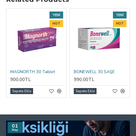
YENI
YENI
HOT
HOT
MAGNORTH 30 Tablet
BONEWELL 30 SAŞE
900,00TL
990,00TL
Sepete Ekle
Sepete Ekle
01
May