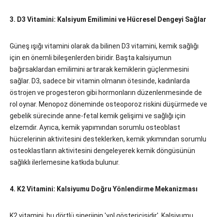
3. D3 Vitamini: Kalsiyum Emilimini ve Hücresel Dengeyi Sağlar
Güneş ışığı vitamini olarak da bilinen D3 vitamini, kemik sağlığı
için en önemli bileşenlerden biridir. Başta kalsiyumun
bağırsaklardan emilimini artırarak kemiklerin güçlenmesini
sağlar. D3, sadece bir vitamin olmanın ötesinde, kadınlarda
östrojen ve progesteron gibi hormonların düzenlenmesinde de
rol oynar. Menopoz döneminde osteoporoz riskini düşürmede ve
gebelik sürecinde anne-fetal kemik gelişimi ve sağlığı için
elzemdir. Ayrıca, kemik yapımından sorumlu osteoblast
hücrelerinin aktivitesini desteklerken, kemik yıkımından sorumlu
osteoklastların aktivitesini dengeleyerek kemik döngüsünün
sağlıklı ilerlemesine katkıda bulunur.
4. K2 Vitamini: Kalsiyumu Doğru Yönlendirme Mekanizması
K2 vitamini, bu dörtlü sinerjinin 'yol göstericisidir'. Kalsiyumu