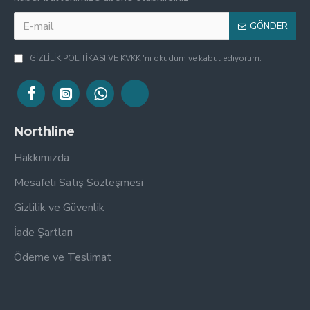
GÖNDER
GİZLİLİK POLİTİKASI VE KVKK
'ni okudum ve kabul ediyorum.
Northline
Hakkımızda
Mesafeli Satış Sözleşmesi
Gizlilik ve Güvenlik
İade Şartları
Ödeme ve Teslimat