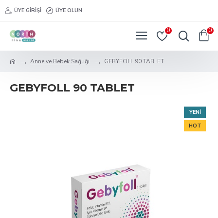
ÜYE GIRIŞI
ÜYE OLUN
0
0
Anne ve Bebek Sağlığı
GEBYFOLL 90 TABLET
GEBYFOLL 90 TABLET
YENI
HOT