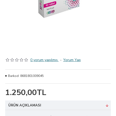
0 yorum yapılmış.
-
Yorum Yap
Barkod:
8681801009045
1.250,00TL
ÜRÜN AÇIKLAMASI