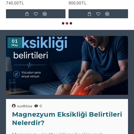
740,00TL
900,00TL
8
01
May
northline
0
Magnezyum Eksikliği Belirtileri
Nelerdir?