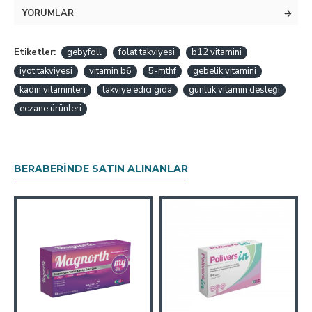
YORUMLAR
Etiketler:
gebyfoll
folat takviyesi
b12 vitamini
iyot takviyesi
vitamin b6
5-mthf
gebelik vitamini
kadın vitaminleri
takviye edici gıda
günlük vitamin desteği
eczane ürünleri
BERABERINDE SATIN ALINANLAR