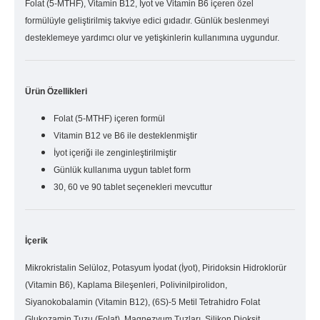
Folat (5-MTHF), Vitamin B12, İyot ve Vitamin B6 içeren özel
formülüyle geliştirilmiş takviye edici gıdadır. Günlük beslenmeyi
desteklemeye yardımcı olur ve yetişkinlerin kullanımına uygundur.
Ürün Özellikleri
Folat (5-MTHF) içeren formül
Vitamin B12 ve B6 ile desteklenmiştir
İyot içeriği ile zenginleştirilmiştir
Günlük kullanıma uygun tablet form
30, 60 ve 90 tablet seçenekleri mevcuttur
İçerik
Mikrokristalin Selüloz, Potasyum İyodat (İyot), Piridoksin Hidroklorür
(Vitamin B6), Kaplama Bileşenleri, Polivinilpirolidon,
Siyanokobalamin (Vitamin B12), (6S)-5 Metil Tetrahidro Folat
Glukozamin Tuzu (Folat), Magnezyum Tuzları, Silikon Dioksit