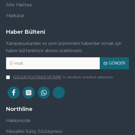
Site Haritası
Markalar
Haber Bülteni
Kampanyalardan ve yeni ürünlerden haberdar olmak için
haber bültenimize abone olabilirsiniz
GÖNDER
GİZLİLİK POLİTİKASI VE KVKK
'ni okudum ve kabul ediyorum.
Northline
Hakkımızda
Mesafeli Satış Sözleşmesi