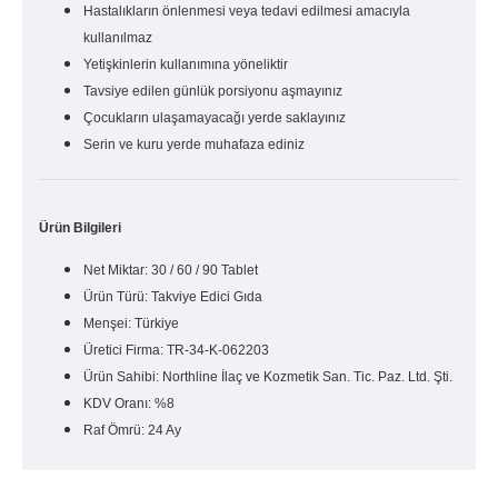
Hastalıkların önlenmesi veya tedavi edilmesi amacıyla
kullanılmaz
Yetişkinlerin kullanımına yöneliktir
Tavsiye edilen günlük porsiyonu aşmayınız
Çocukların ulaşamayacağı yerde saklayınız
Serin ve kuru yerde muhafaza ediniz
Ürün Bilgileri
Net Miktar: 30 / 60 / 90 Tablet
Ürün Türü: Takviye Edici Gıda
Menşei: Türkiye
Üretici Firma: TR-34-K-062203
Ürün Sahibi: Northline İlaç ve Kozmetik San. Tic. Paz. Ltd. Şti.
KDV Oranı: %8
Raf Ömrü: 24 Ay