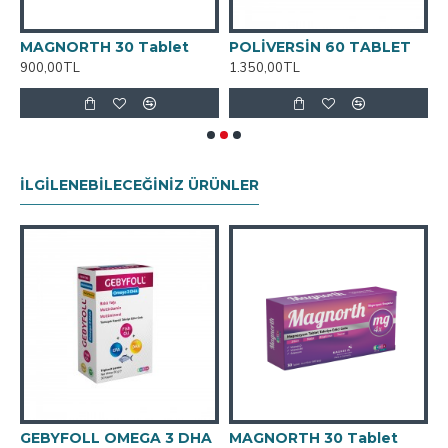
MAGNORTH 30 Tablet
POLİVERSİN 60 TABLET
900,00TL
1.350,00TL
7
İLGILENEBILECEĞINIZ ÜRÜNLER
GEBYFOLL OMEGA 3 DHA
MAGNORTH 30 Tablet
M