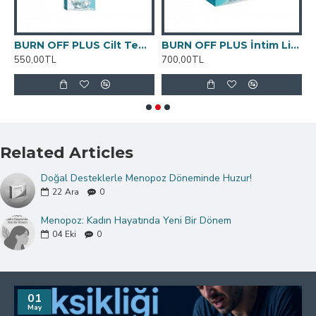
BURN OFF PLUS Cilt Temizleme Spreyi 100 ML
BURN OFF PLUS İntim Likit 250 ML
G
550,00TL
700,00TL
6
Related Articles
Doğal Desteklerle Menopoz Döneminde Huzur!
22
Ara
0
Menopoz: Kadın Hayatında Yeni Bir Dönem
04
Eki
0
01
May