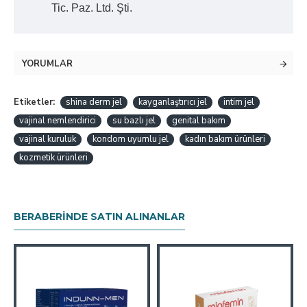
Tic. Paz. Ltd. Şti.
YORUMLAR
Etiketler:
shina derm jel
kayganlaştırıcı jel
intim jel
vajinal nemlendirici
su bazlı jel
genital bakım
vajinal kuruluk
kondom uyumlu jel
kadın bakım ürünleri
kozmetik ürünleri
BERABERINDE SATIN ALINANLAR