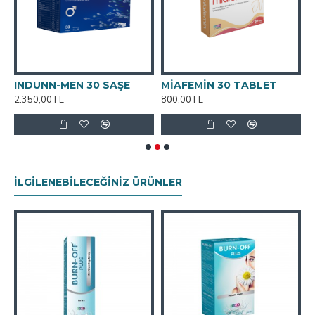
A
INDUNN-MEN 30 SAŞE
MİAFEMİN 30 TABLET
M
2.350,00TL
800,00TL
8
İLGILENEBILECEĞINIZ ÜRÜNLER