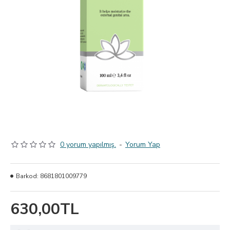
0 yorum yapılmış.
-
Yorum Yap
Barkod:
8681801009779
630,00TL