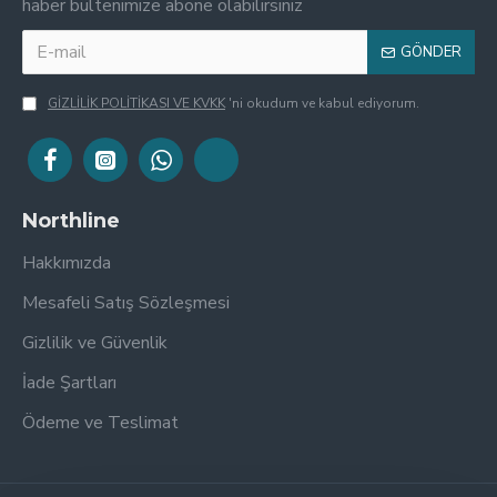
haber bültenimize abone olabilirsiniz
GÖNDER
GİZLİLİK POLİTİKASI VE KVKK
'ni okudum ve kabul ediyorum.
Northline
Hakkımızda
Mesafeli Satış Sözleşmesi
Gizlilik ve Güvenlik
İade Şartları
Ödeme ve Teslimat