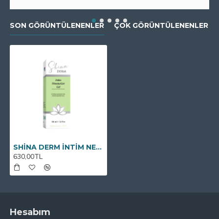
SON GÖRÜNTÜLENENLER
ÇOK GÖRÜNTÜLENENLER
SHİNA DERM İNTİM NEMLENDİRİCİ JEL (KAYGANLAŞTIRICI JEL) 100ML
630,00TL
Hesabım