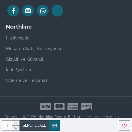
Northline
Hakkımızda
Mesafeli Satış Sözleşmesi
Gizlilik ve Güvenlik
İade Şartları
Ödeme ve Teslimat
Copyright © 2026, Northline World, Bir NorthLine İlaç ve Kozmetik
Kuruluşudur. Tüm Hakları Saklıdır.
SEPETE EKLE