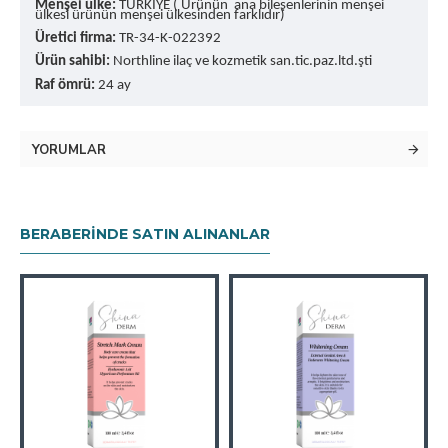
Menşei ülke:
TÜRKİYE ( Ürünün ana bileşenlerinin menşei
ülkesi ürünün menşei ülkesinden farklıdır)
Üretici firma:
TR-34-K-022392
Ürün sahibi:
Northline ilaç ve kozmetik san.tic.paz.ltd.şti
Raf ömrü:
24 ay
YORUMLAR
BERABERINDE SATIN ALINANLAR