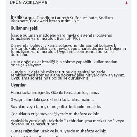
ÜRÜN AÇIKLAMASI
İÇERİK
: Aqua, Disodium Laureth Sulfosuccinate, Sodium
Benzoate, Boric Acid içeren İntim Likit
Kullanımı şekli
İçinde bulunan maddeler yardımıyla dış genital bölgenin
temizliğine yardımcı olur. Burn off Plus
Dış genital bölgeyi yıkama solüsyonu, dış genital bölgeye bir
miktar dökülüp eller yardımıyla uygulanarak dış gental bölgenin
temizliğine yardımcı olur. Uygulama sonrasında bol su ile
durulanır.
Ürün doğal özler içerdiği için çökme yapabilir; kullanmadan
önce çalkalayınız.
Günde 1-2 defa bir miktar ürünü dış genital bölgede
temizlenmesi istenen alana dökerek elleriniz yardımıyla yayınız.
Uygulama sonrasında bol su ile durulayınız.
Uyarılar
Harici kullanım içindir. Göz ile temastan kaçınınız.
3 yaşın altındaki çocuklarda kullanılmamalıdır.
Soyulan veya tahriş olmuş ciltte kullanılmamalıdır.
Çocukların erişemeyeceği yerde muhafaza ediniz.
Yanlışlıkla yutulduğu taktirde “ zehir danışma merkezine “ veya
doktorunuza başvurunuz.
Güneş ışığından uzak ve kuru yerde muhafaza ediniz.