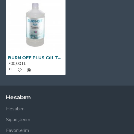
BURN OFF PLUS Cilt Temizleme Solüsyonu 1000 ML
700,00TL
Hesabım
Hesabım
Siparişlerim
Favorilerim