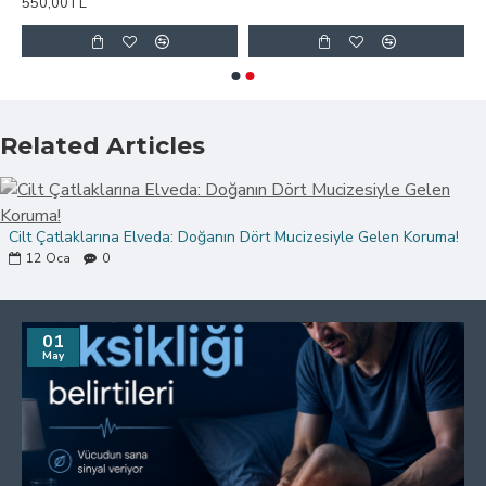
550,00TL
Related Articles
Cilt Çatlaklarına Elveda: Doğanın Dört Mucizesiyle Gelen Koruma!
12
Oca
0
01
May