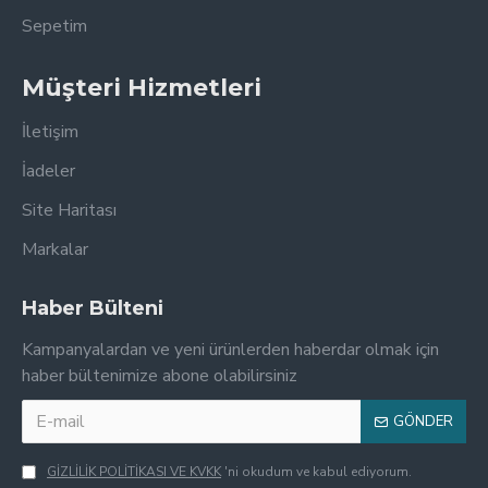
Sepetim
Müşteri Hizmetleri
İletişim
İadeler
Site Haritası
Markalar
Haber Bülteni
Kampanyalardan ve yeni ürünlerden haberdar olmak için
haber bültenimize abone olabilirsiniz
GÖNDER
GİZLİLİK POLİTİKASI VE KVKK
'ni okudum ve kabul ediyorum.