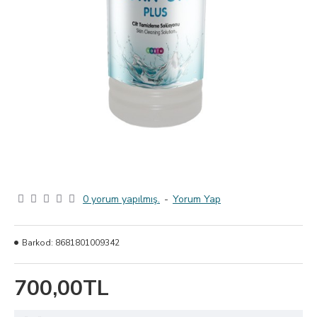
0 yorum yapılmış.
-
Yorum Yap
Barkod:
8681801009342
700,00TL