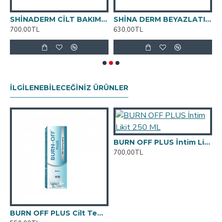
SHİNADERM CİLT BAKIM VE ÇATLAK KREMİ 100ml
SHİNA DERM BEYAZLATICI KREM 100ML
700,00TL
630,00TL
9
İLGILENEBILECEĞINIZ ÜRÜNLER
BURN OFF PLUS İntim Likit 250 ML
700,00TL
BURN OFF PLUS Cilt Temizleme Spreyi 100 ML