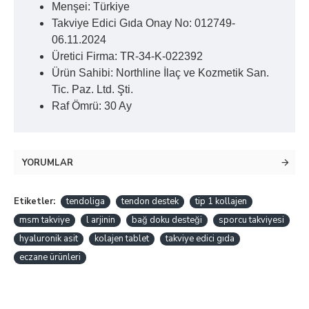
Menşei: Türkiye
Takviye Edici Gıda Onay No: 012749-
06.11.2024
Üretici Firma: TR-34-K-022392
Ürün Sahibi: Northline İlaç ve Kozmetik San.
Tic. Paz. Ltd. Şti.
Raf Ömrü: 30 Ay
YORUMLAR
Etiketler:
tendoliga
tendon destek
tip 1 kollajen
msm takviye
l arjinin
bağ doku desteği
sporcu takviyesi
hyaluronik asit
kolajen tablet
takviye edici gıda
eczane ürünleri