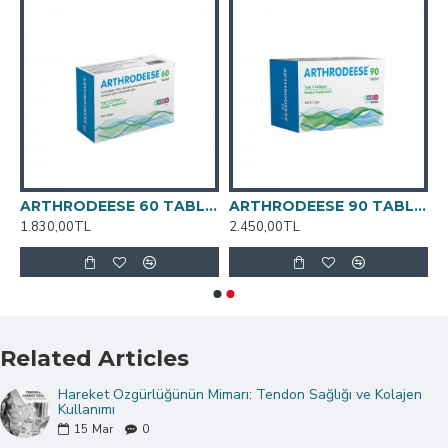
ESE 30 TABLET
ARTHRODEESE 60 TABLET
ARTHRODEESE 90 TABLET
1.830,00TL
2.450,00TL
Related Articles
Hareket Özgürlüğünün Mimarı: Tendon Sağlığı ve Kolajen
Kullanımı
15
Mar
0