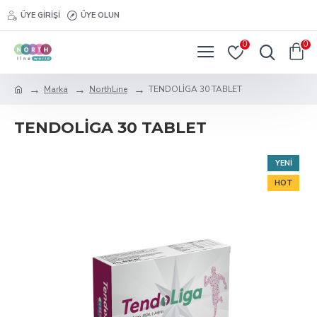
ÜYE GIRIŞI
ÜYE OLUN
0
0
Marka
NorthLine
TENDOLİGA 30 TABLET
TENDOLİGA 30 TABLET
YENI
HOT