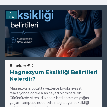
01
May
northline
0
Magnezyum Eksikliği Belirtileri
Nelerdir?
Magnezyum, vücutta yüzlerce biyokimyasal
reaksiyonda görev alan hayati bir mineraldir.
Günümüzde stres, düzensiz beslenme ve yoğun
yaşam temposu nedeniyle magnezyum eksikliği