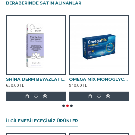
BERABERINDE SATIN ALINANLAR
KIM VE ÇATLAK KREMİ 100ml
SHİNA DERM BEYAZLATICI KREM 100ML
OMEGA MİX MONOGLYCERİDE FORM YUMUŞAK 30 KAPSÜL
T
630,00TL
940,00TL
7
İLGILENEBILECEĞINIZ ÜRÜNLER