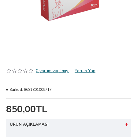
0 yorum yapılmış.
-
Yorum Yap
Barkod:
8681801009717
850,00TL
ÜRÜN AÇIKLAMASI