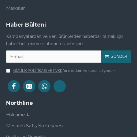
Markalar
Haber Bülteni
Kampanyalardan ve yeni ürünlerden haberdar olmak için
haber bültenimize abone olabilirsiniz
GÖNDER
GİZLİLİK POLİTİKASI VE KVKK
'ni okudum ve kabul ediyorum.
Northline
Hakkımızda
Mesafeli Satış Sözleşmesi
Gizlilik ve Güvenlik