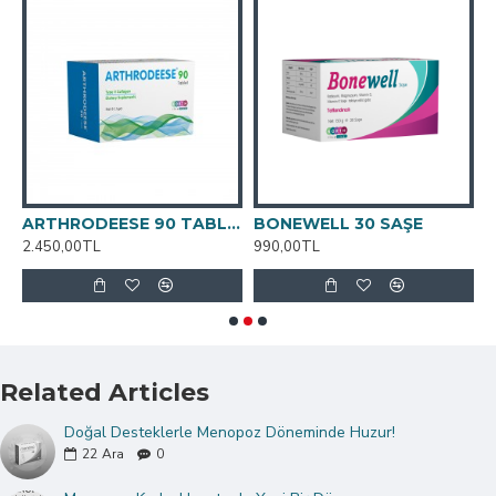
EESE 60 TABLET
ARTHRODEESE 90 TABLET
BONEWELL 30 SAŞE
2.450,00TL
990,00TL
7
Related Articles
Doğal Desteklerle Menopoz Döneminde Huzur!
22
Ara
0