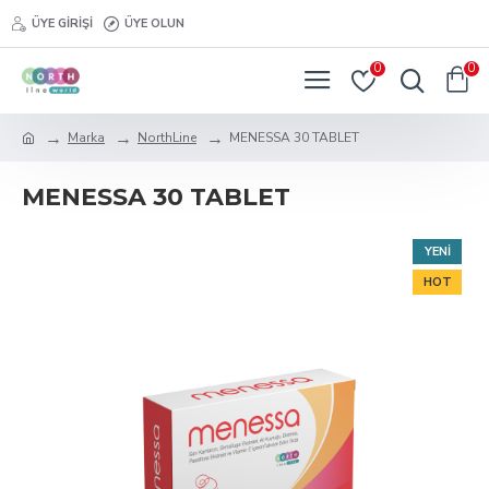
ÜYE GIRIŞI
ÜYE OLUN
0
0
Marka
NorthLine
MENESSA 30 TABLET
MENESSA 30 TABLET
YENI
HOT