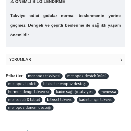
⚠️
ÖNEMLİ BİLGİLENDİRME
Takviye edici gıdalar normal beslenmenin yerine
geçmez. Dengeli ve çeşitli beslenme ile sağlıklı yaşam
önemlidir.
YORUMLAR
Etiketler:
menopoz takviyesi
menopoz destek ürünü
menopoz tableti
bitkisel menopoz desteği
hormon denge takviyesi
kadın sağlığı takviyesi
menessa
menessa 30 tablet
bitkisel takviye
kadınlar için takviye
menopoz dönem desteği