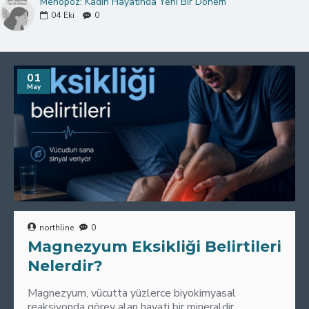
Menopoz: Kadın Hayatında Yeni Bir Dönem
04
Eki
0
01
May
northline
0
Magnezyum Eksikliği Belirtileri
Nelerdir?
Magnezyum, vücutta yüzlerce biyokimyasal
reaksiyonda görev alan hayati bir mineraldir.