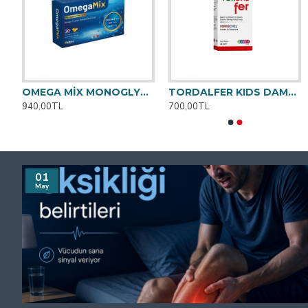
SHİNA DERM BEYAZLATICI KREM 100ML
OMEGA MİX MONOGLYCERİDE FORM YUMUŞAK 30 KAPSÜL
TORDALFER KIDS DAMLA
940,00TL
700,00TL
01
May