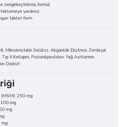
le zenginleştirilmiş formül
steklemeye yardımcı
ygun tablet form
, Mikrokristalin Selüloz, Akgünlük Ekstresi, Zerdeçal
Tip II Kollajen, Polivinilpirolidon, Yağ Asitlerinin
on Dioksit
riği
n (MSM): 250 mg
: 100 mg
 50 mg
 mg
0 mg