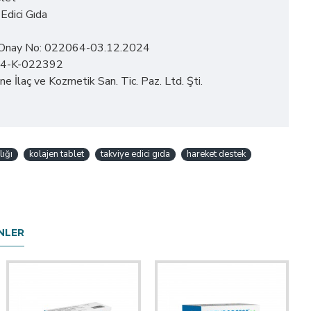
Edici Gıda
a Onay No: 022064-03.12.2024
-34-K-022392
ne İlaç ve Kozmetik San. Tic. Paz. Ltd. Şti.
ığı
kolajen tablet
takviye edici gıda
hareket destek
NLER