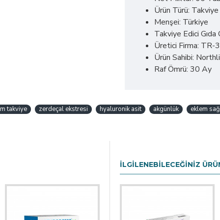
Ürün Türü: Takviye 
Menşei: Türkiye
Takviye Edici Gıd
Üretici Firma: TR
Ürün Sahibi: Northli
Raf Ömrü: 30 Ay
m takviye
zerdeçal ekstresi
hyaluronik asit
akgünlük
eklem sağl
İLGILENEBILECEĞINIZ ÜRÜ