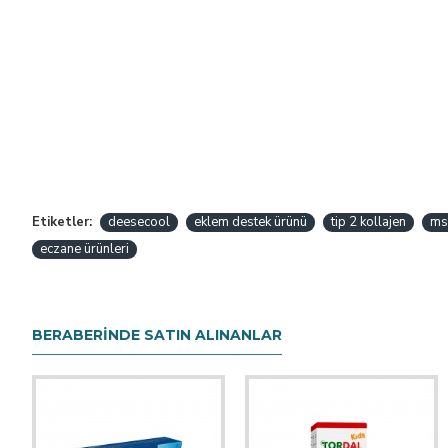
Etiketler:
deesecool
eklem destek ürünü
tip 2 kollajen
ms
eczane ürünleri
BERABERINDE SATIN ALINANLAR