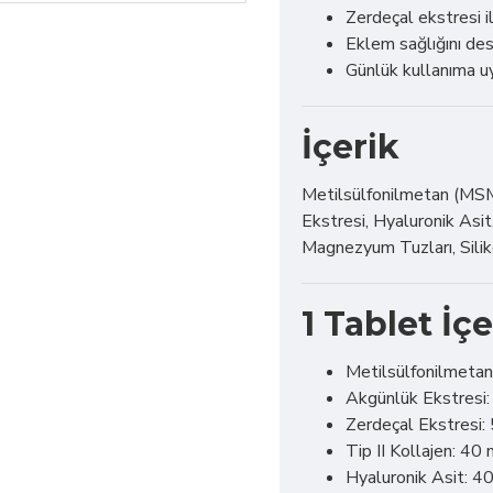
Zerdeçal ekstresi i
Eklem sağlığını de
Günlük kullanıma u
İçerik
Metilsülfonilmetan (MSM)
Ekstresi, Hyaluronik Asit, 
Magnezyum Tuzları, Silik
1 Tablet İçe
Metilsülfonilmeta
Akgünlük Ekstresi
Zerdeçal Ekstresi:
Tip II Kollajen: 40
Hyaluronik Asit: 4