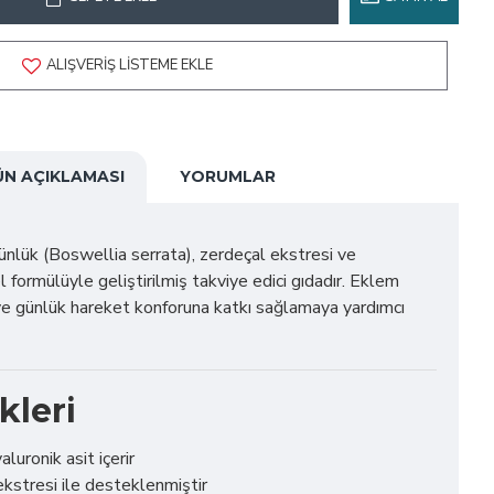
ALIŞVERIŞ LISTEME EKLE
ÜN AÇIKLAMASI
YORUMLAR
ünlük (Boswellia serrata), zerdeçal ekstresi ve
l formülüyle geliştirilmiş takviye edici gıdadır. Eklem
e günlük hareket konforuna katkı sağlamaya yardımcı
kleri
aluronik asit içerir
stresi ile desteklenmiştir