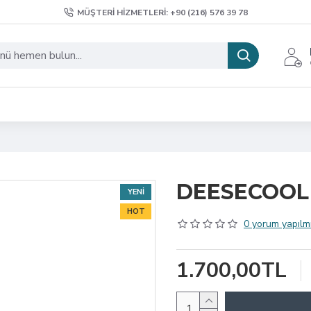
MÜŞTERI HIZMETLERI: +90 (216) 576 39 78
DEESECOOL 
YENI
HOT
0 yorum yapılmı
1.700,00TL