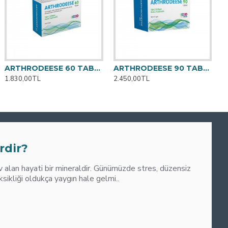
ARTHRODEESE 60 TABLET
ARTHRODEESE 90 TABLET
1.830,00TL
2.450,00TL
0
M
rdir?
alan hayati bir mineraldir. Günümüzde stres, düzensiz
liği oldukça yaygın hale gelmi..