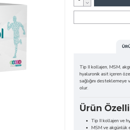
ÜR
Tip II kollajen, MSM, akg
hyaluronik asit içeren öze
sağlığını desteklemeye v
olur.
Ürün Özelli
Tip II kollajen ve hy
MSM ve akgünlük ek