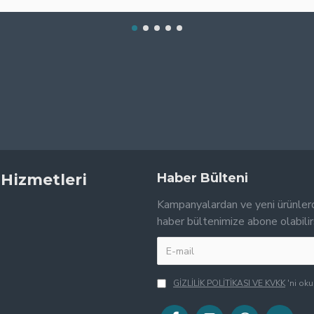
 Hizmetleri
Haber Bülteni
Kampanyalardan ve yeni ürünler
haber bültenimize abone olabilir
GİZLİLİK POLİTİKASI VE KVKK
'ni ok