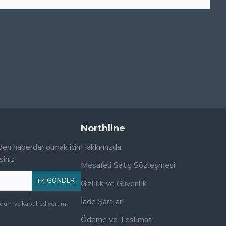
Northline
den haberdar olmak için
Hakkımızda
siniz
Mesafeli Satış Sözleşmesi
GÖNDER
Gizlilik ve Güvenlik
İade Şartları
udum ve kabul ediyorum.
Ödeme ve Teslimat