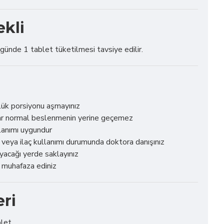
ekli
 günde 1 tablet tüketilmesi tavsiye edilir.
lük porsiyonu aşmayınız
lar normal beslenmenin yerine geçemez
lanımı uygundur
veya ilaç kullanımı durumunda doktora danışınız
yacağı yerde saklayınız
e muhafaza ediniz
eri
blet