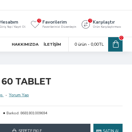
0
0
Hesabım
Favorilerim
Karşılaştır
Giriş Yap / Kayıt Ol
Favorilerinizi Düzenleyin
Ürün Karşılaştırması
0
0 ürün - 0,00TL
HAKKIMIZDA
İLETIŞIM
60 TABLET
ş.
-
Yorum Yap
Barkod:
8681801009694
SEPETE EKLE
SATIN AL