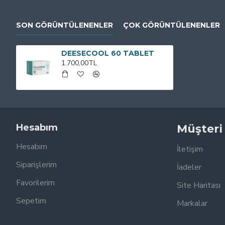
SON GÖRÜNTÜLENENLER
ÇOK GÖRÜNTÜLENENLER
DEESECOOL 60 TABLET
1.700,00TL
Hesabım
Müşteri
Hesabım
İletişim
Siparişlerim
İadeler
Favorilerim
Site Haritası
Sepetim
Markalar