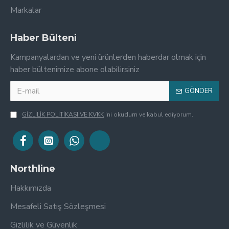
Markalar
Haber Bülteni
Kampanyalardan ve yeni ürünlerden haberdar olmak için
haber bültenimize abone olabilirsiniz
GÖNDER
GİZLİLİK POLİTİKASI VE KVKK
'ni okudum ve kabul ediyorum.
Northline
Hakkımızda
Mesafeli Satış Sözleşmesi
Gizlilik ve Güvenlik