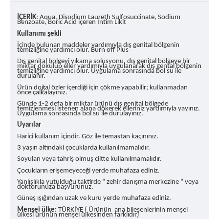
İÇERİK
: Aqua, Disodium Laureth Sulfosuccinate, Sodium
Benzoate, Boric Acid içeren İntim Likit
Kullanımı şekli
İçinde bulunan maddeler yardımıyla dış genital bölgenin
temizliğine yardımcı olur. Burn off Plus
Dış genital bölgeyi yıkama solüsyonu, dış genital bölgeye bir
miktar dökülüp eller yardımıyla uygulanarak dış gental bölgenin
temizliğine yardımcı olur. Uygulama sonrasında bol su ile
durulanır.
Ürün doğal özler içerdiği için çökme yapabilir; kullanmadan
önce çalkalayınız.
Günde 1-2 defa bir miktar ürünü dış genital bölgede
temizlenmesi istenen alana dökerek elleriniz yardımıyla yayınız.
Uygulama sonrasında bol su ile durulayınız.
Uyarılar
Harici kullanım içindir. Göz ile temastan kaçınınız.
3 yaşın altındaki çocuklarda kullanılmamalıdır.
Soyulan veya tahriş olmuş ciltte kullanılmamalıdır.
Çocukların erişemeyeceği yerde muhafaza ediniz.
Yanlışlıkla yutulduğu taktirde “ zehir danışma merkezine “ veya
doktorunuza başvurunuz.
Güneş ışığından uzak ve kuru yerde muhafaza ediniz.
Menşei ülke:
TÜRKİYE ( Ürünün ana bileşenlerinin menşei
ülkesi ürünün menşei ülkesinden farklıdır)