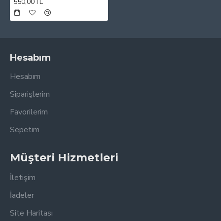
550,00TL
Hesabım
Hesabım
Siparişlerim
Favorilerim
Sepetim
Müşteri Hizmetleri
İletişim
İadeler
Site Haritası