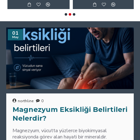
01
May
northline
0
Magnezyum Eksikliği Belirtileri
Nelerdir?
Magnezyum, vücutta yüzlerce biyokimyasal
reaksiyonda görev alan hayati bir mineraldir.