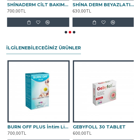
SHİNADERM CİLT BAKIM VE ÇATLAK KREMİ 100ml
SHİNA DERM BEYAZLATICI KREM 100ML
700,00TL
630,00TL
9
İLGILENEBILECEĞINIZ ÜRÜNLER
BURN OFF PLUS İntim Likit 250 ML
GEBYFOLL 30 TABLET
G
700,00TL
600,00TL
9