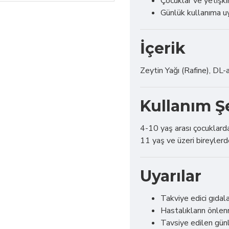
Çocuklar ve yetişki
Günlük kullanıma u
İçerik
Zeytin Yağı (Rafine), DL-
Kullanım Ş
4-10 yaş arası çocuklard
11 yaş ve üzeri bireylerd
Uyarılar
Takviye edici gıda
Hastalıkların önle
Tavsiye edilen gün