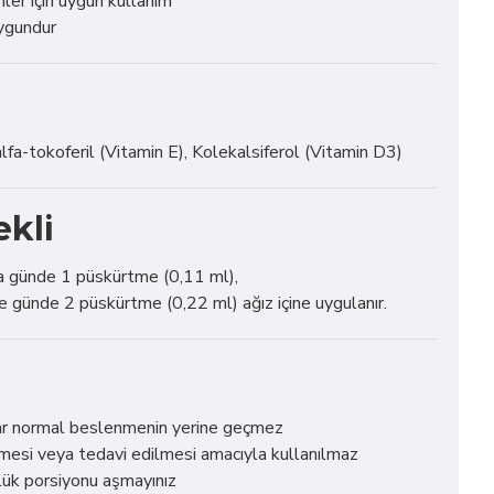
nler için uygun kullanım
ygundur
alfa-tokoferil (Vitamin E), Kolekalsiferol (Vitamin D3)
ekli
a günde 1 püskürtme (0,11 ml),
e günde 2 püskürtme (0,22 ml) ağız içine uygulanır.
lar normal beslenmenin yerine geçmez
nmesi veya tedavi edilmesi amacıyla kullanılmaz
lük porsiyonu aşmayınız