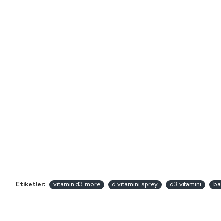
Etiketler:
vitamin d3 more
d vitamini sprey
d3 vitamini
ba