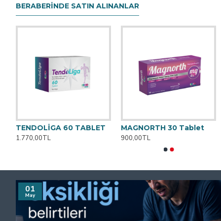
BERABERINDE SATIN ALINANLAR
HA
TENDOLİGA 60 TABLET
MAGNORTH 30 Tablet
BONEWELL 30 SAŞE
BURN OFF PLUS Cilt Temizl
1.770,00TL
900,00TL
990,00TL
700,00TL
01
May