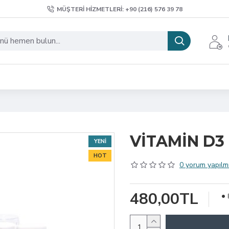
MÜŞTERI HIZMETLERI: +90 (216) 576 39 78
VİTAMİN D3
YENI
HOT
0 yorum yapılmı
480,00TL