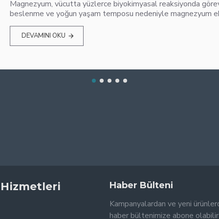
Magnezyum, vücutta yüzlerce biyokimyasal reaksiyonda görev 
beslenme ve yoğun yaşam temposu nedeniyle magnezyum eksik
DEVAMINI OKU
 Hizmetleri
Haber Bülteni
Kampanyalardan ve yeni ürünler
haber bültenimize abone olabilir