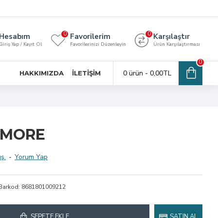
0
0
Hesabım
Favorilerim
Karşılaştır
Giriş Yap / Kayıt Ol
Favorilerinizi Düzenleyin
Ürün Karşılaştırması
0
0 ürün - 0,00TL
HAKKIMIZDA
İLETIŞIM
 MORE
ş.
-
Yorum Yap
Barkod:
8681801009212
SEPETE EKLE
SATIN AL