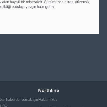
alan hayati bir mineraldir. Günümüzde stres, düzensiz
liği oldukça yaygın hale gelmi..
Northline
den haberdar olmak için
Hakkımızda
siniz