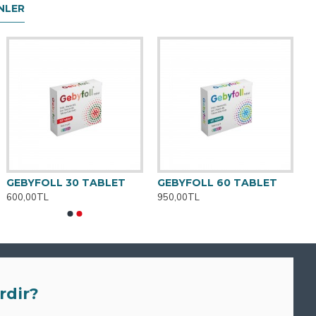
NLER
GEBYFOLL 30 TABLET
GEBYFOLL 60 TABLET
600,00TL
950,00TL
0
M
rdir?