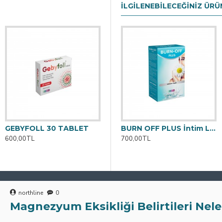
İLGILENEBILECEĞINIZ ÜRÜ
GEBYFOLL 30 TABLET
eme Solüsyonu 1000 ML
BURN OFF PLUS Cilt Temizleme Spreyi 100 ML
BURN OFF PLUS İntim Likit 250 ML
600,00TL
550,00TL
700,00TL
northline
0
Magnezyum Eksikliği Belirtileri Nele