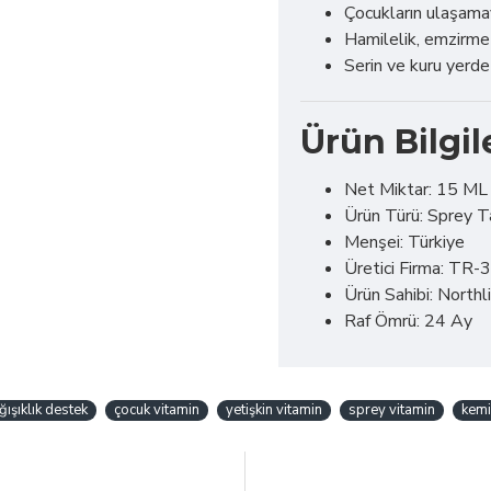
Çocukların ulaşama
Hamilelik, emzirme 
Serin ve kuru yerd
Ürün Bilgil
Net Miktar: 15 ML
Ürün Türü: Sprey T
Menşei: Türkiye
Üretici Firma: TR
Ürün Sahibi: Northli
Raf Ömrü: 24 Ay
ğışıklık destek
çocuk vitamin
yetişkin vitamin
sprey vitamin
kemi