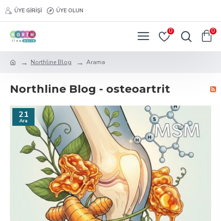
ÜYE GIRIŞI
ÜYE OLUN
0
0
Northline Blog
Arama
Northline Blog - osteoartrit
21
Ara