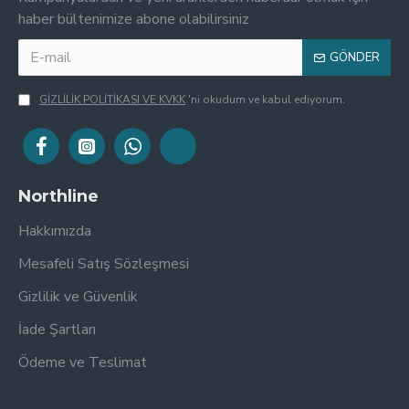
haber bültenimize abone olabilirsiniz
GÖNDER
GİZLİLİK POLİTİKASI VE KVKK
'ni okudum ve kabul ediyorum.
Northline
Hakkımızda
Mesafeli Satış Sözleşmesi
Gizlilik ve Güvenlik
İade Şartları
Ödeme ve Teslimat