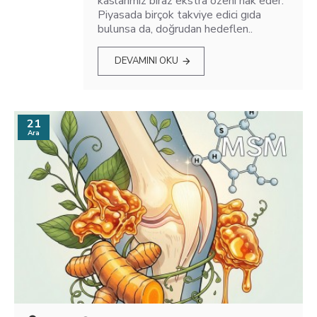
kaslarımız biraz ekstra özeni hak eder.
Piyasada birçok takviye edici gıda
bulunsa da, doğrudan hedeflen..
DEVAMINI OKU
21
Ara