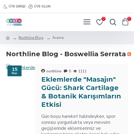
ÜYE GIRIŞI
ÜYE OLUN
0
0
Northline Blog
Arama
Northline Blog - Boswellia Serrata
15
northline
0
1111
Mar
Eklemlerde "Masajın"
Gücü: Shark Cartilage
& Botanik Karışımların
Etkisi
Gün boyu hareket halindeyken, spor
sonrası yorgunlukta veya mevsim
geçişlerinde eklemlerimiz ve