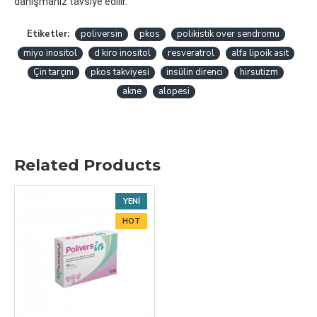
danışmanız tavsiye edilir.
Etiketler:
poliversin
pkos
polikistik over sendromu
miyo inositol
d kiro inositol
resveratrol
alfa lipoik asit
Çin tarçını
pkos takviyesi
insülin direnci
hirsutizm
akne
alopesi
Related Products
YENI
HOT