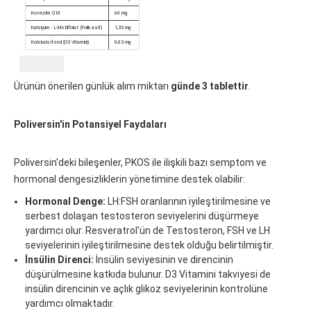
Koenzim Q10
60 mg
Kalsiyum - L-Metilfolat (Folik asit)
1,35 mg
Kolekalsiferol (D3 Vitamini)
0,03 mg
Ürünün önerilen günlük alım miktarı
günde 3 tablettir
.
Poliversin'in Potansiyel Faydaları
Poliversin'deki bileşenler, PKOS ile ilişkili bazı semptom ve
hormonal dengesizliklerin yönetimine destek olabilir:
Hormonal Denge:
LH:FSH oranlarının iyileştirilmesine ve
serbest dolaşan testosteron seviyelerini düşürmeye
yardımcı olur. Resveratrol'ün de Testosteron, FSH ve LH
seviyelerinin iyileştirilmesine destek olduğu belirtilmiştir.
İnsülin Direnci:
İnsülin seviyesinin ve direncinin
düşürülmesine katkıda bulunur. D3 Vitamini takviyesi de
insülin direncinin ve açlık glikoz seviyelerinin kontrolüne
yardımcı olmaktadır.