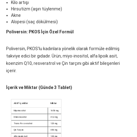
Kilo artışı
Hirsutizm (aşırı tüylenme)
Akne
Alopesi (saç dökülmesi)
Poliversin: PKOS İçin Özel Formül
Poliversin, PKOS'lu kadınlara yönelik olarak formüle edilmiş
takviye edici bir gıdadır. Ürün, miyo-inositol, alfa lipoik asit,
koenzim Q10, resveratrol ve Çin tarçını gibi aktif bileşenleri
içerir.
İçerik ve Miktar (Günde 3 Tablet)
Aktif İçerikler
Miktar
Miyo-inositol
1650 mg
D-kiro-inositol
41,4 mg
Trans Resveratrol
120 mg
Çin Tarçını
450 mg
Alfa Lipoik Asit
120 mg