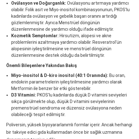
Ovülasyon ve Doğurganlık:
Ovülasyonu artırmaya yardımcı
olabilir. Folik asit ve Miyo-inositol kombinasyonunun, PKOS'lu
kadınlarda ovülasyon ve gebelik başarı oranını artırdığı
gözlemlenmiştir. Ayrıca Menstrüel döngünün
düzenlenmesine de yardımcı olduğu ifade edilmiştir.
Kozmetik Semptomlar:
Hirsutizm, alopesi ve akne
problemlerini azaltmaya yardımcı olabilir. Resveratrol'ün
alopesinin iyileştirilmesine ve menstrüel döngünün
düzenlenmesine destek olduğu da belirtilmiştir.
Önemli Bileşenlere Yakından Bakış
Miyo-inositol & D-kiro inositol (40:1 Oranında):
Bu oran,
endokrin parametrelerin iyileştirilmesine yardımcı olarak
Metformin ile benzer bir etki gösterebilir.
D3 Vitamini:
PKOS'lu kadınlarda düşük D vitamini seviyeleri
sıkça görülmekte olup, düşük D vitamini seviyelerinin
premenstrüel sendroma ve düzensiz ovülasyona neden
olabileceği tespit edilmiştir.
Poliversin, yüksek biyoyararlanımlı formlar içerir. Ancak herhangi
bir takviye edici gıda kullanmadan önce bir sağlık uzmanına