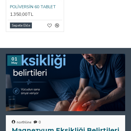
POLİVERSİN 60 TABLET
1.350,00TL
Sepete Ekle
01
May
northline
0
Magnezyum Eksikliği Belirtileri