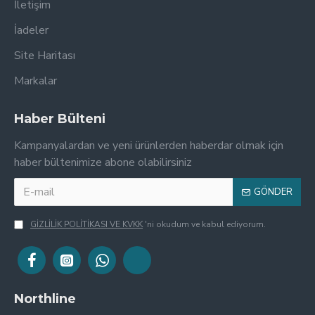
İletişim
İadeler
Site Haritası
Markalar
Haber Bülteni
Kampanyalardan ve yeni ürünlerden haberdar olmak için
haber bültenimize abone olabilirsiniz
GÖNDER
GİZLİLİK POLİTİKASI VE KVKK
'ni okudum ve kabul ediyorum.
Northline