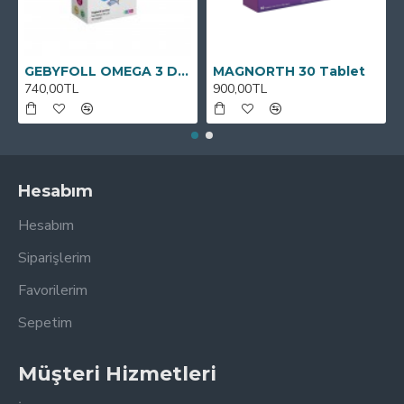
GEBYFOLL OMEGA 3 DHA
MAGNORTH 30 Tablet
740,00TL
900,00TL
Hesabım
Hesabım
Siparişlerim
Favorilerim
Sepetim
Müşteri Hizmetleri