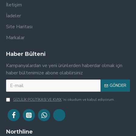
İletişim
İadeler
Site Haritası
Markalar
Haber Bülteni
Kampanyalardan ve yeni ürünlerden haberdar olmak için
haber bültenimize abone olabilirsiniz
GÖNDER
GİZLİLİK POLİTİKASI VE KVKK
'ni okudum ve kabul ediyorum.
Northline