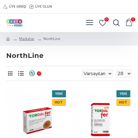
ÜYE GIRIŞI
ÜYE OLUN
0
0
Markalar
NorthLine
NorthLine
0
YENI
YENI
HOT
HOT