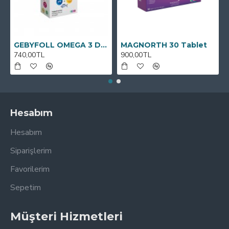
GEBYFOLL OMEGA 3 DHA
MAGNORTH 30 Tablet
740,00TL
900,00TL
Hesabım
Hesabım
Siparişlerim
Favorilerim
Sepetim
Müşteri Hizmetleri