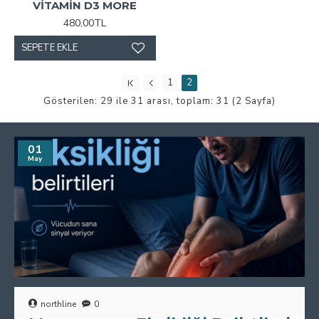
VİTAMİN D3 MORE
480,00TL
SEPETE EKLE
1
2
Gösterilen: 29 ile 31 arası, toplam: 31 (2 Sayfa)
01
May
northline
0