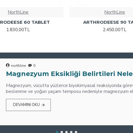
NorthLine
NorthLine
RODEESE 60 TABLET
ARTHRODEESE 90 T
1.830,00TL
2.450,00TL
northline
0
Magnezyum Eksikliği Belirtileri Nele
Magnezyum, vücutta yüzlerce biyokimyasal reaksiyonda görev 
beslenme ve yoğun yaşam temposu nedeniyle magnezyum eksik
DEVAMINI OKU