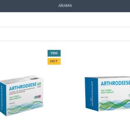
ARAMA
YENI
HOT