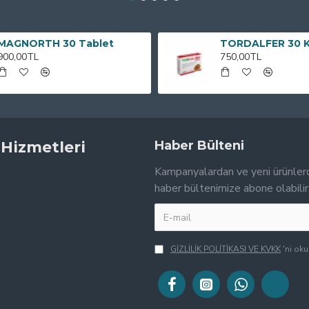
MAGNORTH 30 Tablet
TORDALFER 30 
900,00TL
750,00TL
 Hizmetleri
Haber Bülteni
Kampanyalardan ve yeni ürünler
haber bültenimize abone olabilir
GİZLİLİK POLİTİKASI VE KVKK
'ni ok