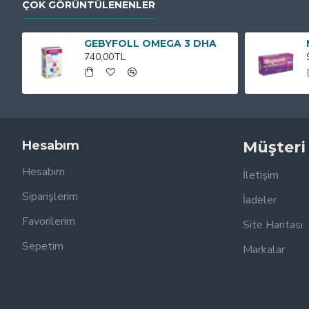
ÇOK GÖRÜNTÜLENENLER
GEBYFOLL OMEGA 3 DHA
740,00TL
Hesabım
Müşteri
Hesabım
İletişim
Siparişlerim
İadeler
Favorilerim
Site Haritası
Sepetim
Markalar