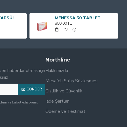
KAPSÜL
MENESSA 30 TABLET
850,00TL
Northline
den haberdar olmak için
Hakkımızda
siniz
Mesafeli Satış Sözleşmesi
GÖNDER
Gizlilik ve Güvenlik
İade Şartları
udum ve kabul ediyorum.
Ödeme ve Teslimat