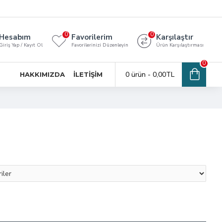
0
0
Hesabım
Favorilerim
Karşılaştır
Giriş Yap / Kayıt Ol
Favorilerinizi Düzenleyin
Ürün Karşılaştırması
0
0 ürün - 0,00TL
HAKKIMIZDA
İLETIŞIM