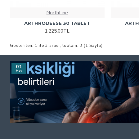
NorthLine
ARTHRODEESE 30 TABLET
ARTH
1.225,00TL
Gösterilen: 1 ile 3 arası, toplam: 3 (1 Sayfa)
01
May