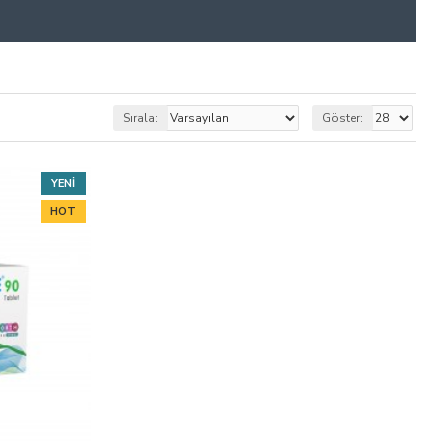
Sırala:
Göster:
YENI
HOT