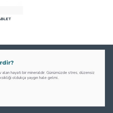
ABLET
0
M
rdir?
alan hayati bir mineraldir. Günümüzde stres, düzensiz
liği oldukça yaygın hale gelmi..