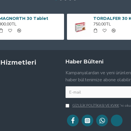
MAGNORTH 30 Tablet
TORDALFER 30 
900,00TL
750,00TL
 Hizmetleri
Haber Bülteni
Kampanyalardan ve yeni ürünler
haber bültenimize abone olabilir
GİZLİLİK POLİTİKASI VE KVKK
'ni ok