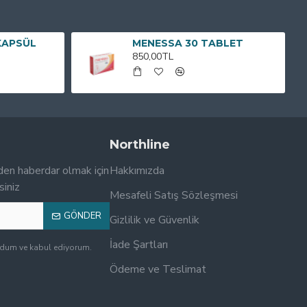
KAPSÜL
MENESSA 30 TABLET
850,00TL
Northline
den haberdar olmak için
Hakkımızda
siniz
Mesafeli Satış Sözleşmesi
GÖNDER
Gizlilik ve Güvenlik
İade Şartları
udum ve kabul ediyorum.
Ödeme ve Teslimat