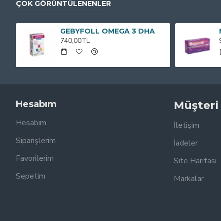
ÇOK GÖRÜNTÜLENENLER
GEBYFOLL OMEGA 3 DHA
740,00TL
Hesabım
Müşteri
Hesabım
İletişim
Siparişlerim
İadeler
Favorilerim
Site Haritası
Sepetim
Markalar