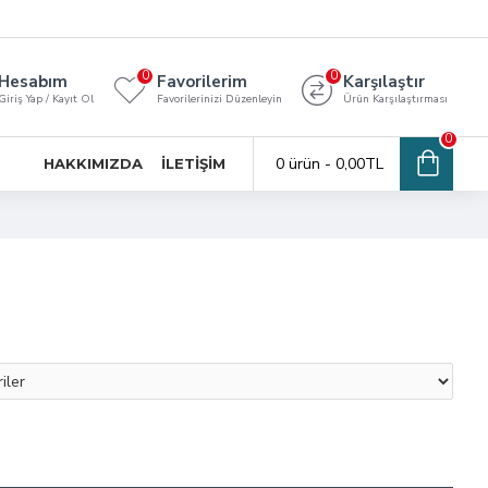
0
0
Hesabım
Favorilerim
Karşılaştır
Giriş Yap / Kayıt Ol
Favorilerinizi Düzenleyin
Ürün Karşılaştırması
0
0 ürün - 0,00TL
HAKKIMIZDA
İLETIŞIM