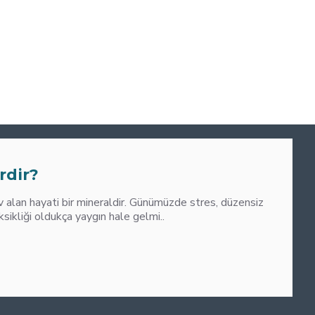
0
M
rdir?
alan hayati bir mineraldir. Günümüzde stres, düzensiz
liği oldukça yaygın hale gelmi..