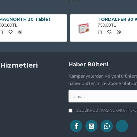
MAGNORTH 30 Tablet
TORDALFER 30 
900,00TL
750,00TL
 Hizmetleri
Haber Bülteni
Kampanyalardan ve yeni ürünler
haber bültenimize abone olabilir
GİZLİLİK POLİTİKASI VE KVKK
'ni ok