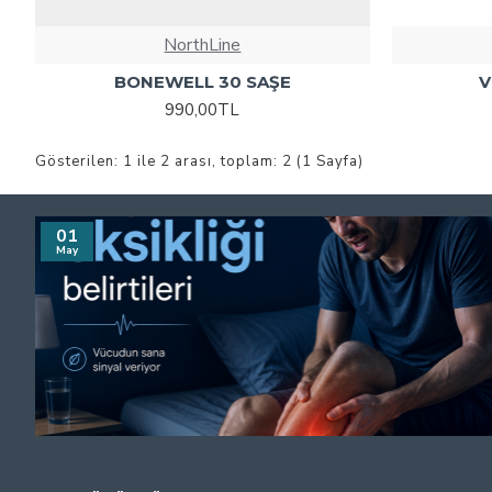
NorthLine
BONEWELL 30 SAŞE
V
990,00TL
Gösterilen: 1 ile 2 arası, toplam: 2 (1 Sayfa)
01
May