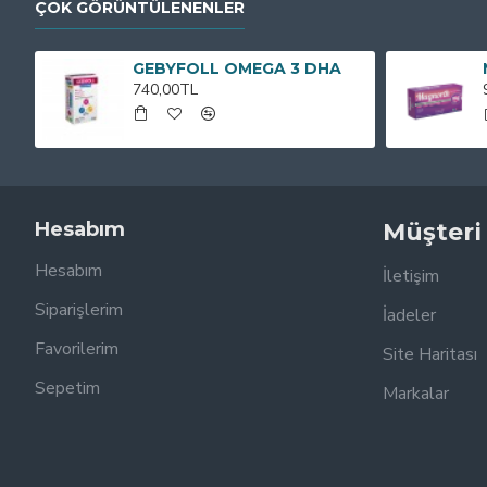
ÇOK GÖRÜNTÜLENENLER
GEBYFOLL OMEGA 3 DHA
740,00TL
Hesabım
Müşteri
Hesabım
İletişim
Siparişlerim
İadeler
Favorilerim
Site Haritası
Sepetim
Markalar