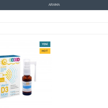
ARAMA
YENI
HOT