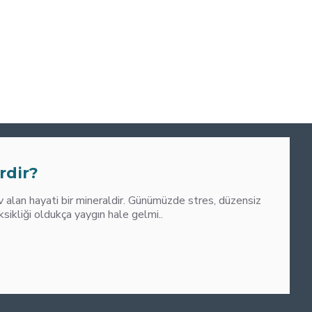
0
M
rdir?
alan hayati bir mineraldir. Günümüzde stres, düzensiz
liği oldukça yaygın hale gelmi..