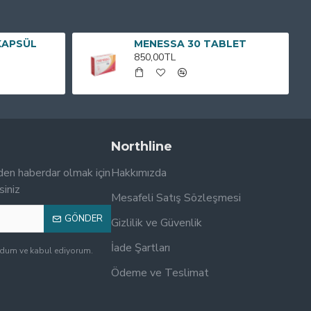
KAPSÜL
MENESSA 30 TABLET
850,00TL
Northline
den haberdar olmak için
Hakkımızda
siniz
Mesafeli Satış Sözleşmesi
GÖNDER
Gizlilik ve Güvenlik
İade Şartları
udum ve kabul ediyorum.
Ödeme ve Teslimat