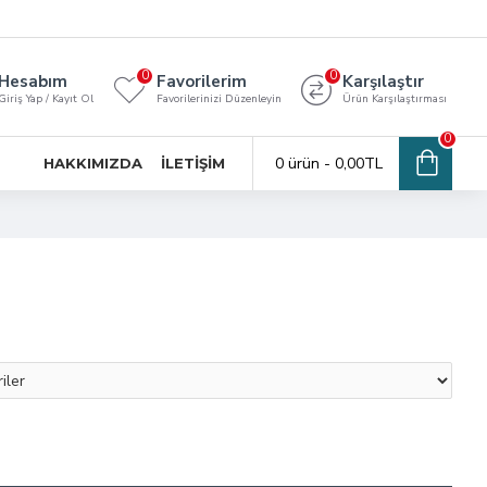
0
0
Hesabım
Favorilerim
Karşılaştır
Giriş Yap / Kayıt Ol
Favorilerinizi Düzenleyin
Ürün Karşılaştırması
0
0 ürün - 0,00TL
HAKKIMIZDA
İLETIŞIM