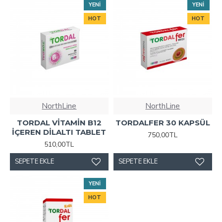
YENI
YENI
HOT
HOT
NorthLine
NorthLine
TORDAL VİTAMİN B12
TORDALFER 30 KAPSÜL
İÇEREN DİLALTI TABLET
750,00TL
510,00TL
SEPETE EKLE
SEPETE EKLE
YENI
HOT