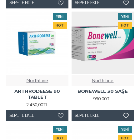
SEPETE EKLE
SEPETE EKLE
YENI
YENI
HOT
HOT
NorthLine
NorthLine
ARTHRODEESE 90
BONEWELL 30 SAŞE
TABLET
990,00TL
2.450,00TL
SEPETE EKLE
SEPETE EKLE
YENI
YENI
HOT
HOT