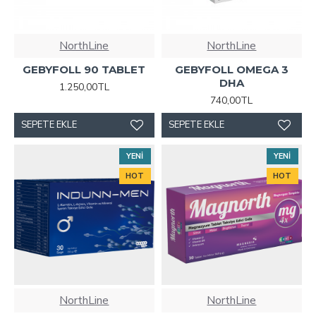
NorthLine
NorthLine
GEBYFOLL 90 TABLET
GEBYFOLL OMEGA 3
DHA
1.250,00TL
740,00TL
SEPETE EKLE
SEPETE EKLE
YENI
YENI
HOT
HOT
NorthLine
NorthLine