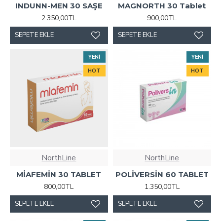
INDUNN-MEN 30 SAŞE
MAGNORTH 30 Tablet
2.350,00TL
900,00TL
SEPETE EKLE
SEPETE EKLE
YENI
YENI
HOT
HOT
NorthLine
NorthLine
MİAFEMİN 30 TABLET
POLİVERSİN 60 TABLET
800,00TL
1.350,00TL
SEPETE EKLE
SEPETE EKLE