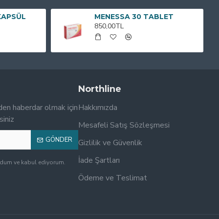
KAPSÜL
MENESSA 30 TABLET
850,00TL
Northline
den haberdar olmak için
Hakkımızda
siniz
Mesafeli Satış Sözleşmesi
GÖNDER
Gizlilik ve Güvenlik
İade Şartları
udum ve kabul ediyorum.
Ödeme ve Teslimat