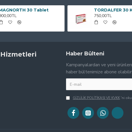
MAGNORTH 30 Tablet
TORDALFER 30 
900,00TL
750,00TL
 Hizmetleri
Haber Bülteni
Kampanyalardan ve yeni ürünler
haber bültenimize abone olabilir
GİZLİLİK POLİTİKASI VE KVKK
'ni ok