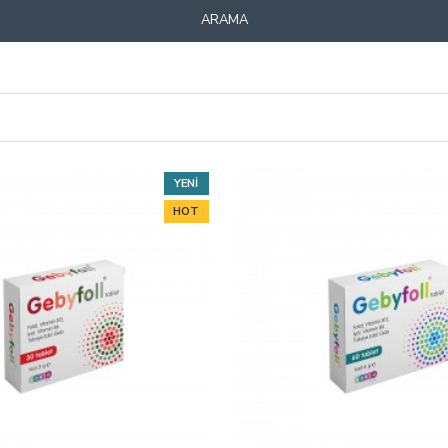
ARAMA
YENI
HOT