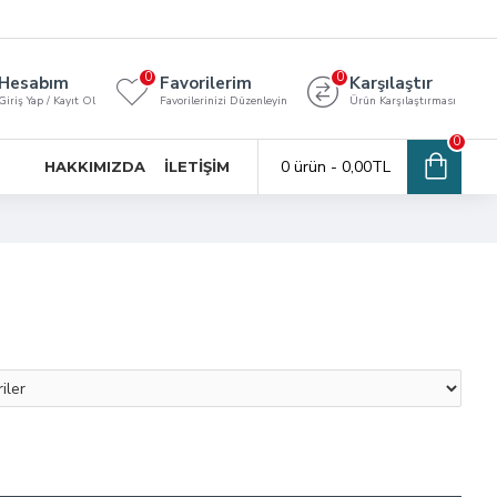
0
0
Hesabım
Favorilerim
Karşılaştır
Giriş Yap / Kayıt Ol
Favorilerinizi Düzenleyin
Ürün Karşılaştırması
0
0 ürün - 0,00TL
HAKKIMIZDA
İLETIŞIM