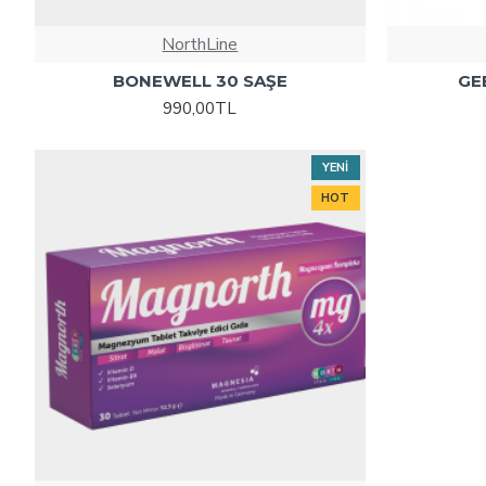
NorthLine
BONEWELL 30 SAŞE
GE
990,00TL
YENI
HOT