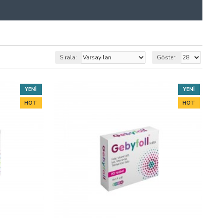
Sırala:
Göster:
YENI
YENI
HOT
HOT