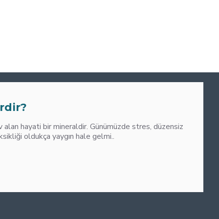
0
M
rdir?
alan hayati bir mineraldir. Günümüzde stres, düzensiz
liği oldukça yaygın hale gelmi..