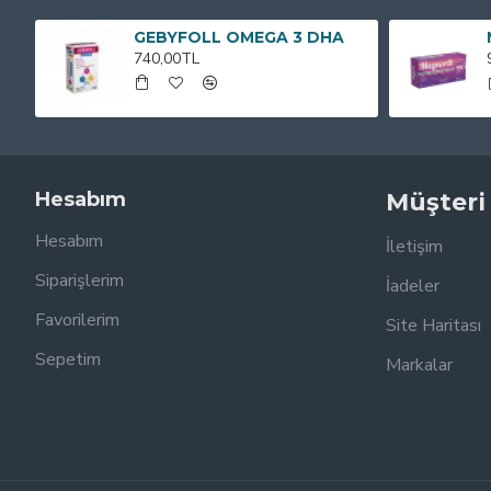
GEBYFOLL OMEGA 3 DHA
740,00TL
Hesabım
Müşteri
Hesabım
İletişim
Siparişlerim
İadeler
Favorilerim
Site Haritası
Sepetim
Markalar