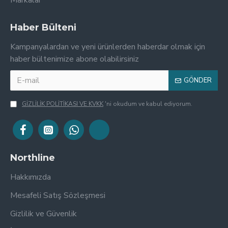
Markalar
Haber Bülteni
Kampanyalardan ve yeni ürünlerden haberdar olmak için
haber bültenimize abone olabilirsiniz
GÖNDER
GİZLİLİK POLİTİKASI VE KVKK
'ni okudum ve kabul ediyorum.
Northline
Hakkımızda
Mesafeli Satış Sözleşmesi
Gizlilik ve Güvenlik