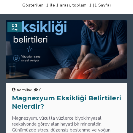
Gösterilen: 1 ile 1 arası, toplam: 1 (1 Sayfa)
01
May
northline
0
Magnezyum Eksikliği Belirtileri
Nelerdir?
Magnezyum, vücutta yüzlerce biyokimyasal
reaksiyonda görev alan hayati bir mineraldir.
Günümüzde stres, düzensiz beslenme ve yoğun