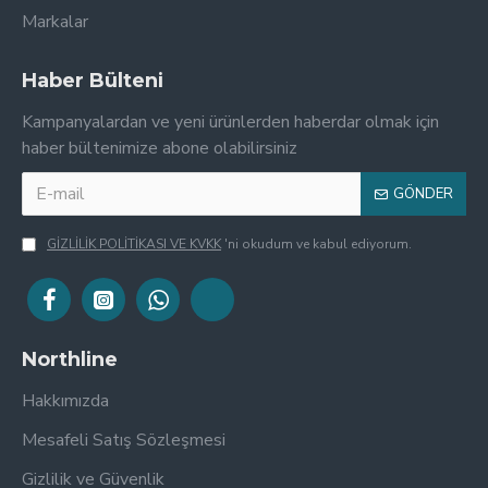
Markalar
Haber Bülteni
Kampanyalardan ve yeni ürünlerden haberdar olmak için
haber bültenimize abone olabilirsiniz
GÖNDER
GİZLİLİK POLİTİKASI VE KVKK
'ni okudum ve kabul ediyorum.
Northline
Hakkımızda
Mesafeli Satış Sözleşmesi
Gizlilik ve Güvenlik