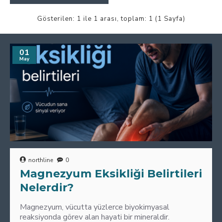
Gösterilen: 1 ile 1 arası, toplam: 1 (1 Sayfa)
01
May
northline
0
Magnezyum Eksikliği Belirtileri
Nelerdir?
Magnezyum, vücutta yüzlerce biyokimyasal
reaksiyonda görev alan hayati bir mineraldir.