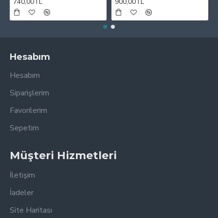
740,00TL
900,00TL
Hesabım
Hesabım
Siparişlerim
Favorilerim
Sepetim
Müşteri Hizmetleri
İletişim
İadeler
Site Haritası