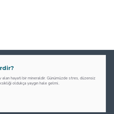
0
M
rdir?
alan hayati bir mineraldir. Günümüzde stres, düzensiz
liği oldukça yaygın hale gelmi..