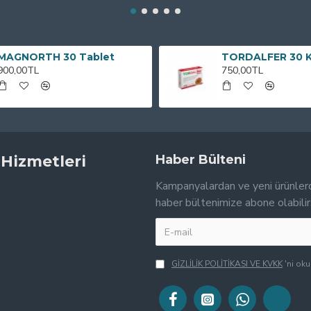
MAGNORTH 30 Tablet
TORDALFER 30 
900,00TL
750,00TL
 Hizmetleri
Haber Bülteni
Kampanyalardan ve yeni ürünler
haber bültenimize abone olabilir
GİZLİLİK POLİTİKASI VE KVKK
'ni ok