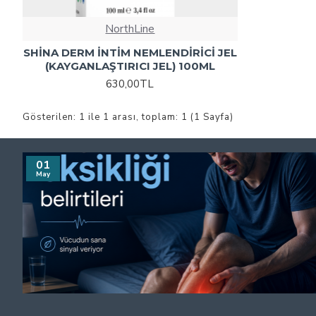
NorthLine
SHİNA DERM İNTİM NEMLENDİRİCİ JEL
(KAYGANLAŞTIRICI JEL) 100ML
630,00TL
Gösterilen: 1 ile 1 arası, toplam: 1 (1 Sayfa)
01
May