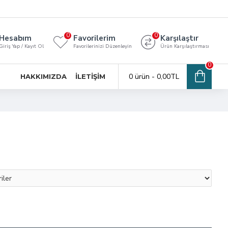
0
0
Hesabım
Favorilerim
Karşılaştır
Giriş Yap / Kayıt Ol
Favorilerinizi Düzenleyin
Ürün Karşılaştırması
0
0 ürün - 0,00TL
HAKKIMIZDA
İLETIŞIM