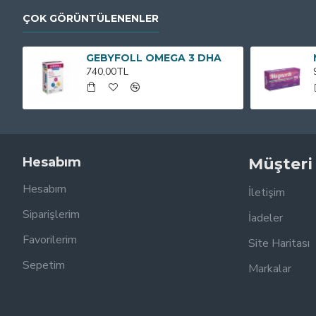
ÇOK GÖRÜNTÜLENENLER
GEBYFOLL OMEGA 3 DHA
740,00TL
Hesabım
Müşteri
Hesabım
İletişim
Siparişlerim
İadeler
Favorilerim
Site Haritası
Sepetim
Markalar