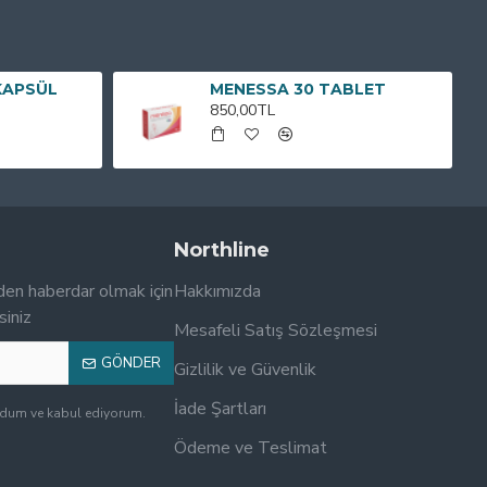
KAPSÜL
MENESSA 30 TABLET
850,00TL
Northline
den haberdar olmak için
Hakkımızda
siniz
Mesafeli Satış Sözleşmesi
GÖNDER
Gizlilik ve Güvenlik
İade Şartları
udum ve kabul ediyorum.
Ödeme ve Teslimat