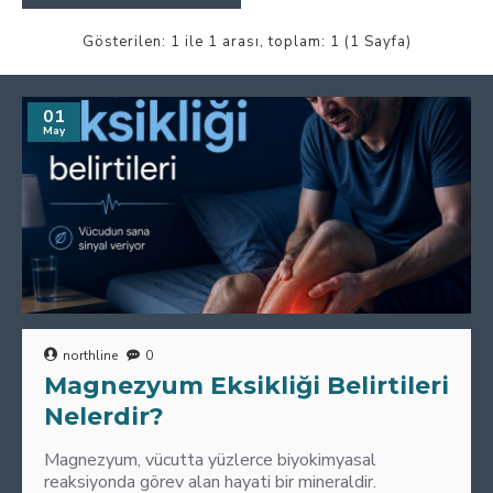
Gösterilen: 1 ile 1 arası, toplam: 1 (1 Sayfa)
01
May
northline
0
Magnezyum Eksikliği Belirtileri
Nelerdir?
Magnezyum, vücutta yüzlerce biyokimyasal
reaksiyonda görev alan hayati bir mineraldir.