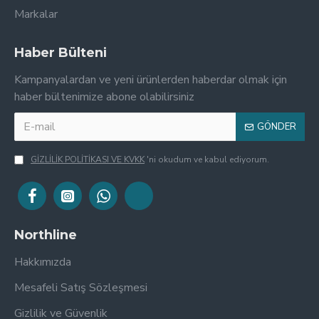
Markalar
Haber Bülteni
Kampanyalardan ve yeni ürünlerden haberdar olmak için
haber bültenimize abone olabilirsiniz
GÖNDER
GİZLİLİK POLİTİKASI VE KVKK
'ni okudum ve kabul ediyorum.
Northline
Hakkımızda
Mesafeli Satış Sözleşmesi
Gizlilik ve Güvenlik