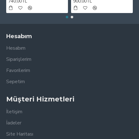
740,00TL
900,00TL
Hesabım
Hesabım
Siparişlerim
Favorilerim
Sepetim
Müşteri Hizmetleri
İletişim
İadeler
Site Haritası