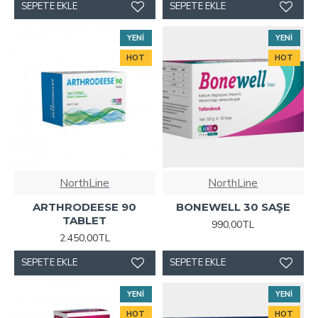
SEPETE EKLE
SEPETE EKLE
YENI
YENI
HOT
HOT
NorthLine
NorthLine
ARTHRODEESE 90
BONEWELL 30 SAŞE
TABLET
990,00TL
2.450,00TL
SEPETE EKLE
SEPETE EKLE
YENI
YENI
HOT
HOT