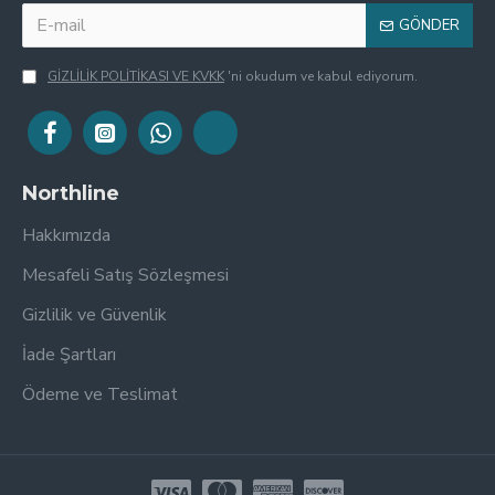
GÖNDER
GİZLİLİK POLİTİKASI VE KVKK
'ni okudum ve kabul ediyorum.
Northline
Hakkımızda
Mesafeli Satış Sözleşmesi
Gizlilik ve Güvenlik
İade Şartları
Ödeme ve Teslimat