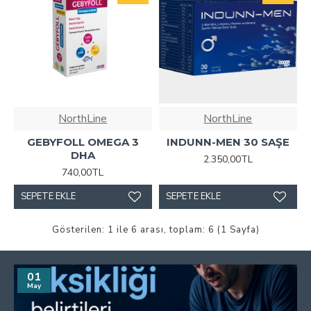
NorthLine
NorthLine
GEBYFOLL OMEGA 3
INDUNN-MEN 30 SAŞE
DHA
2.350,00TL
740,00TL
SEPETE EKLE
SEPETE EKLE
Gösterilen: 1 ile 6 arası, toplam: 6 (1 Sayfa)
01
May