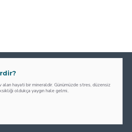
0
M
rdir?
alan hayati bir mineraldir. Günümüzde stres, düzensiz
liği oldukça yaygın hale gelmi..