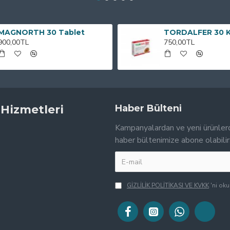
MAGNORTH 30 Tablet
TORDALFER 30 
900,00TL
750,00TL
 Hizmetleri
Haber Bülteni
Kampanyalardan ve yeni ürünler
haber bültenimize abone olabilir
GİZLİLİK POLİTİKASI VE KVKK
'ni ok