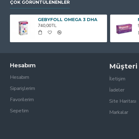
ÇOK GÖRÜNTÜLENENLER
GEBYFOLL OMEGA 3 DHA
740,00TL
Hesabım
Müşteri
Hesabım
İletişim
Siparişlerim
İadeler
Favorilerim
Site Haritası
Sepetim
Markalar