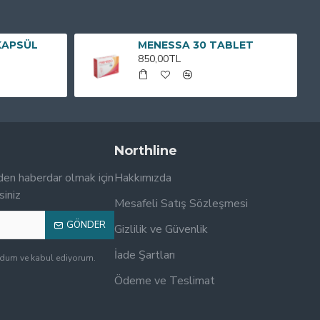
KAPSÜL
MENESSA 30 TABLET
850,00TL
Northline
den haberdar olmak için
Hakkımızda
siniz
Mesafeli Satış Sözleşmesi
GÖNDER
Gizlilik ve Güvenlik
İade Şartları
udum ve kabul ediyorum.
Ödeme ve Teslimat