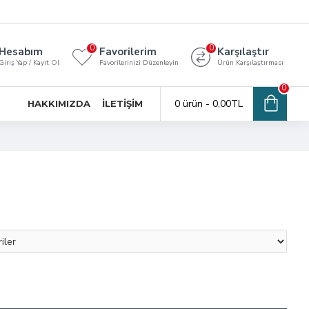
0
0
Hesabım
Favorilerim
Karşılaştır
Giriş Yap / Kayıt Ol
Favorilerinizi Düzenleyin
Ürün Karşılaştırması
0
0 ürün - 0,00TL
HAKKIMIZDA
İLETIŞIM