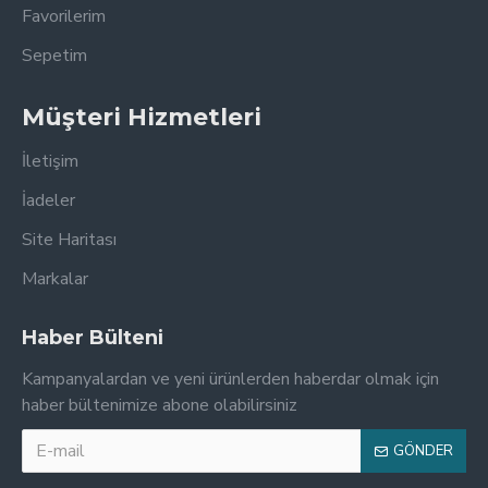
Favorilerim
Sepetim
Müşteri Hizmetleri
İletişim
İadeler
Site Haritası
Markalar
Haber Bülteni
Kampanyalardan ve yeni ürünlerden haberdar olmak için
haber bültenimize abone olabilirsiniz
GÖNDER