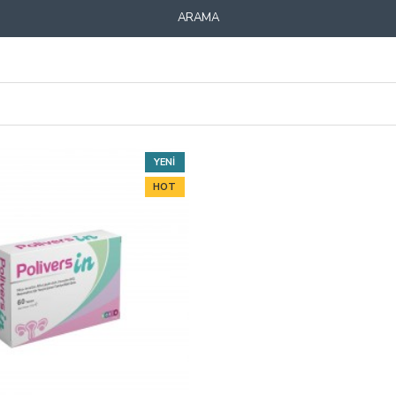
ARAMA
YENI
HOT