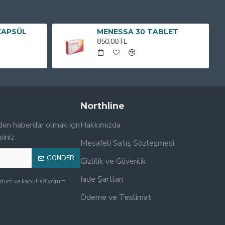
KAPSÜL
MENESSA 30 TABLET
850,00TL
Northline
den haberdar olmak için
Hakkımızda
siniz
Mesafeli Satış Sözleşmesi
GÖNDER
Gizlilik ve Güvenlik
İade Şartları
udum ve kabul ediyorum.
Ödeme ve Teslimat