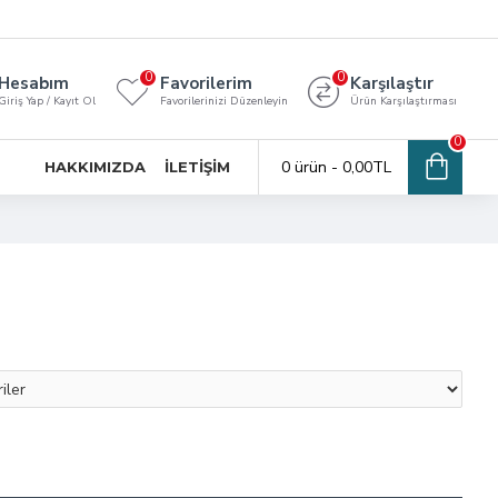
0
0
Hesabım
Favorilerim
Karşılaştır
Giriş Yap / Kayıt Ol
Favorilerinizi Düzenleyin
Ürün Karşılaştırması
0
0 ürün - 0,00TL
HAKKIMIZDA
İLETIŞIM