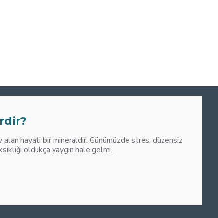
0
M
rdir?
alan hayati bir mineraldir. Günümüzde stres, düzensiz
liği oldukça yaygın hale gelmi..