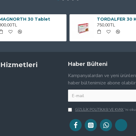
MAGNORTH 30 Tablet
TORDALFER 30 
900,00TL
750,00TL
 Hizmetleri
Haber Bülteni
Kampanyalardan ve yeni ürünler
haber bültenimize abone olabilir
GİZLİLİK POLİTİKASI VE KVKK
'ni ok