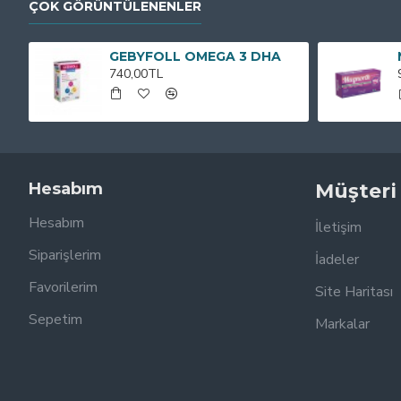
ÇOK GÖRÜNTÜLENENLER
GEBYFOLL OMEGA 3 DHA
740,00TL
Hesabım
Müşteri
Hesabım
İletişim
Siparişlerim
İadeler
Favorilerim
Site Haritası
Sepetim
Markalar