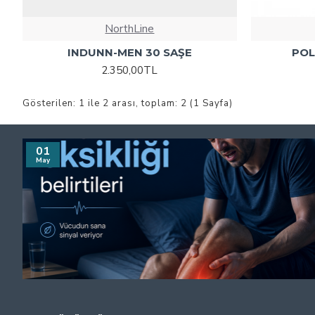
NorthLine
INDUNN-MEN 30 SAŞE
POL
2.350,00TL
Gösterilen: 1 ile 2 arası, toplam: 2 (1 Sayfa)
01
May