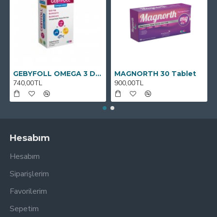
GEBYFOLL OMEGA 3 DHA
MAGNORTH 30 Tablet
740,00TL
900,00TL
Hesabım
Hesabım
Siparişlerim
Favorilerim
Sepetim