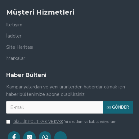
Müşteri Hizmetleri
İletişim
İadeler
Site Haritası
Markalar
Haber Bülteni
Kampanyalardan ve yeni ürünlerden haberdar olmak için
haber bültenimize abone olabilirsiniz
GÖNDER
GİZLİLİK POLİTİKASI VE KVKK
'ni okudum ve kabul ediyorum.