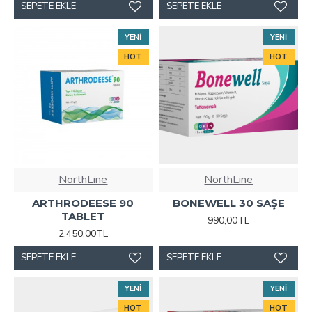
SEPETE EKLE
SEPETE EKLE
YENI
YENI
HOT
HOT
NorthLine
NorthLine
ARTHRODEESE 90
BONEWELL 30 SAŞE
TABLET
990,00TL
2.450,00TL
SEPETE EKLE
SEPETE EKLE
YENI
YENI
HOT
HOT