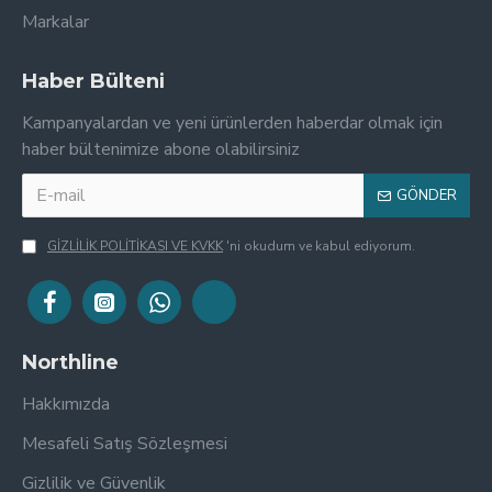
Markalar
Haber Bülteni
Kampanyalardan ve yeni ürünlerden haberdar olmak için
haber bültenimize abone olabilirsiniz
GÖNDER
GİZLİLİK POLİTİKASI VE KVKK
'ni okudum ve kabul ediyorum.
Northline
Hakkımızda
Mesafeli Satış Sözleşmesi
Gizlilik ve Güvenlik