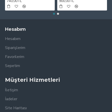
740,00TL
900,00TL
Hesabım
Hesabım
Siparişlerim
Favorilerim
Sepetim
Müşteri Hizmetleri
İletişim
İadeler
Site Haritası