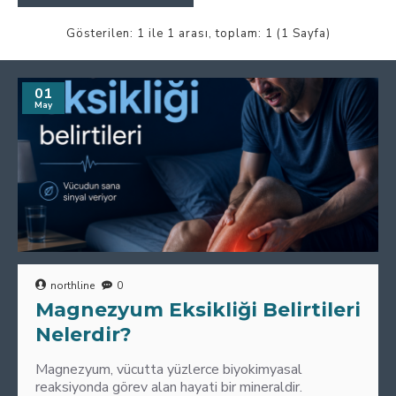
Gösterilen: 1 ile 1 arası, toplam: 1 (1 Sayfa)
01
May
northline
0
Magnezyum Eksikliği Belirtileri
Nelerdir?
Magnezyum, vücutta yüzlerce biyokimyasal
reaksiyonda görev alan hayati bir mineraldir.