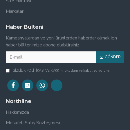
Site Haritası
Markalar
Haber Bülteni
Kampanyalardan ve yeni ürünlerden haberdar olmak için
haber bültenimize abone olabilirsiniz
GÖNDER
GİZLİLİK POLİTİKASI VE KVKK
'ni okudum ve kabul ediyorum.
Northline
Hakkımızda
Mesafeli Satış Sözleşmesi