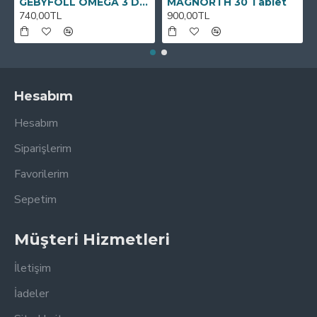
GEBYFOLL OMEGA 3 DHA
MAGNORTH 30 Tablet
740,00TL
900,00TL
Hesabım
Hesabım
Siparişlerim
Favorilerim
Sepetim
Müşteri Hizmetleri
İletişim
İadeler