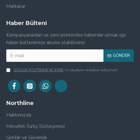
Markalar
Haber Bülteni
Kampanyalardan ve yeni ürünlerden haberdar olmak için
haber bültenimize abone olabilirsiniz
GÖNDER
GİZLİLİK POLİTİKASI VE KVKK
'ni okudum ve kabul ediyorum.
Northline
Hakkımızda
Mesafeli Satış Sözleşmesi
Gizlilik ve Güvenlik