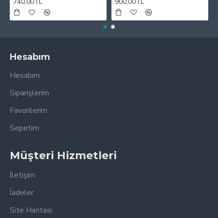
740,00TL
900,00TL
Hesabım
Hesabım
Siparişlerim
Favorilerim
Sepetim
Müşteri Hizmetleri
İletişim
İadeler
Site Haritası