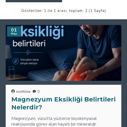
Gösterilen: 1 ile 1 arası, toplam: 1 (1 Sayfa)
01
May
northline
0
Magnezyum Eksikliği Belirtileri
Nelerdir?
Magnezyum, vücutta yüzlerce biyokimyasal
reaksiyonda görev alan hayati bir mineraldir.