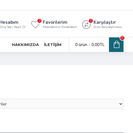
0
0
Hesabım
Favorilerim
Karşılaştır
Giriş Yap / Kayıt Ol
Favorilerinizi Düzenleyin
Ürün Karşılaştırması
0
0 ürün - 0,00TL
HAKKIMIZDA
İLETIŞIM