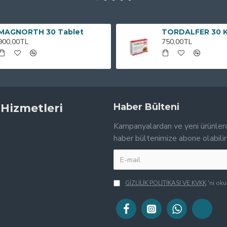
MAGNORTH 30 Tablet
TORDALFER 30 
900,00TL
750,00TL
 Hizmetleri
Haber Bülteni
Kampanyalardan ve yeni ürünler
haber bültenimize abone olabilir
GİZLİLİK POLİTİKASI VE KVKK
'ni ok