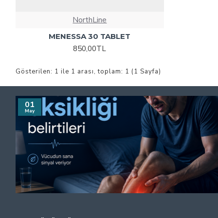
NorthLine
MENESSA 30 TABLET
850,00TL
Gösterilen: 1 ile 1 arası, toplam: 1 (1 Sayfa)
01
May