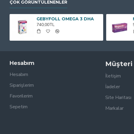
ÇOK GÖRÜNTÜLENENLER
GEBYFOLL OMEGA 3 DHA
740,00TL
Hesabım
Müşteri
Hesabım
İletişim
Siparişlerim
İadeler
Favorilerim
Site Haritası
Sepetim
Markalar