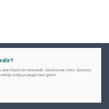
0
M
rdir?
alan hayati bir mineraldir. Günümüzde stres, düzensiz
liği oldukça yaygın hale gelmi..