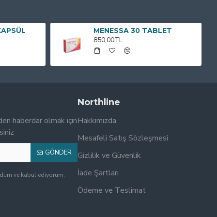
KAPSÜL
MENESSA 30 TABLET
850,00TL
Northline
den haberdar olmak için
Hakkımızda
siniz
Mesafeli Satış Sözleşmesi
GÖNDER
Gizlilik ve Güvenlik
İade Şartları
udum ve kabul ediyorum.
Ödeme ve Teslimat