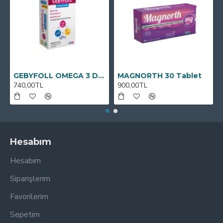
GEBYFOLL OMEGA 3 DHA
MAGNORTH 30 Tablet
740,00TL
900,00TL
Hesabım
Hesabım
Siparişlerim
Favorilerim
Sepetim