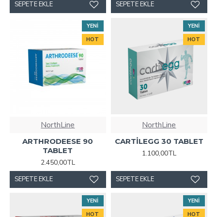
SEPETE EKLE
SEPETE EKLE
YENI
YENI
HOT
HOT
NorthLine
NorthLine
ARTHRODEESE 90
CARTİLEGG 30 TABLET
TABLET
1.100,00TL
2.450,00TL
SEPETE EKLE
SEPETE EKLE
YENI
YENI
HOT
HOT