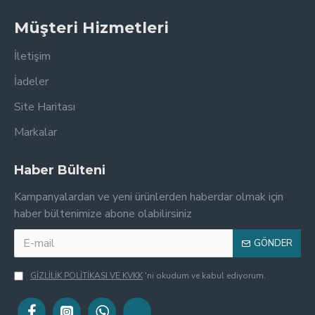
Müşteri Hizmetleri
İletişim
İadeler
Site Haritası
Markalar
Haber Bülteni
Kampanyalardan ve yeni ürünlerden haberdar olmak için
haber bültenimize abone olabilirsiniz
GÖNDER
GİZLİLİK POLİTİKASI VE KVKK
'ni okudum ve kabul ediyorum.